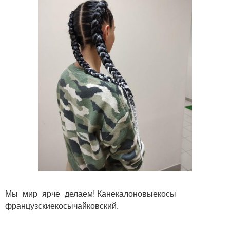
Мы_мир_ярче_делаем! Канекалоновыекосы
французскиекосычайковский.