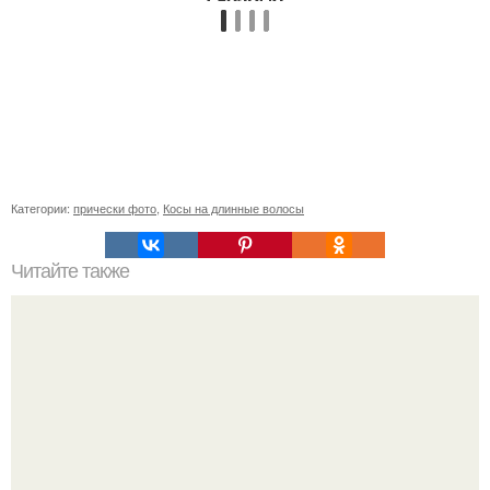
Категории:
прически фото
,
Косы на длинные волосы
Читайте также
Кому идут длинные волосы советы профессионалов. Как