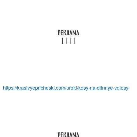
https://krasivyepricheski.com/uroki/kosy-na-dlinnye-volosy