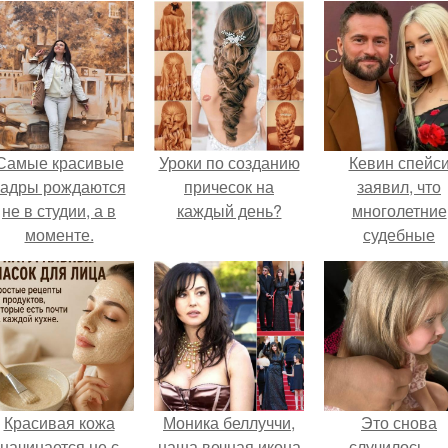
Самые красивые
Уроки по созданию
Кевин спейс
кадры рождаются
причесок на
заявил, что
не в студии, а в
каждый день?
многолетние
моменте.
судебные
разбирательст
практически
уничтожили е
состояние.
Красивая кожа
Моника беллуччи,
Это снова
начинается не с
наша вечная икона
случилось …