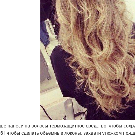
ьше нанеси на волосы термозащитное средство, чтобы сохр
б I чтобы сделать объемные локоны, захвати утюжком прядь 