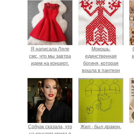
Я написала Ляле
Мокошь:
смс, что мы завтра
единственная
идем на концерт.
богиня, которая
вошла в пантеон
князя Владимира.
Собчак сказала, что
Жил - был дракон.
на концерт крида в