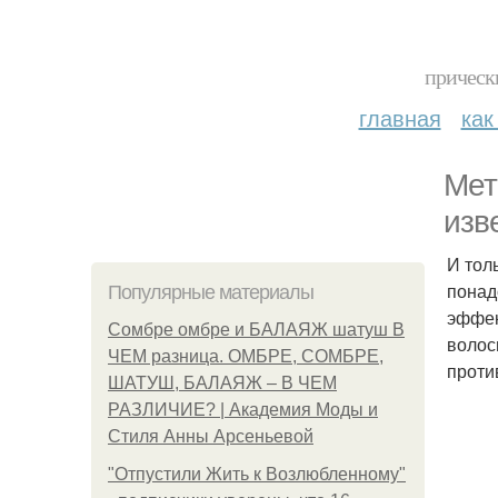
прическ
главная
как
Мет
изв
И тол
понад
Популярные материалы
эффек
Сомбре омбре и БАЛАЯЖ шатуш В
волос
ЧЕМ разница. ОМБРЕ, СОМБРЕ,
проти
ШАТУШ, БАЛАЯЖ – В ЧЕМ
РАЗЛИЧИЕ? | Академия Моды и
Стиля Анны Арсеньевой
"Отпустили Жить к Возлюбленному"