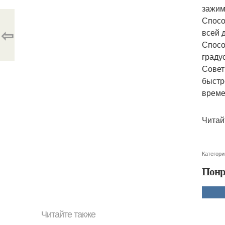
зажим
Спосо
⇦
всей 
Спосо
градус
Совет
быстр
време
Читай
Категори
Понр
Читайте также