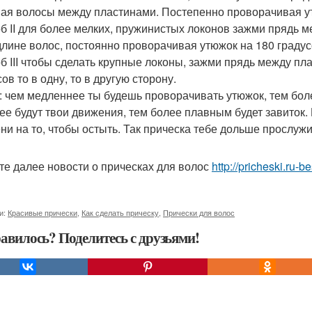
ая волосы между пластинами. Постепенно проворачивая ут
б II для более мелких, пружинистых локонов зажми прядь 
длине волос, постоянно проворачивая утюжок на 180 градус
б III чтобы сделать крупные локоны, зажми прядь между пл
ов то в одну, то в другую сторону.
: чем медленнее ты будешь проворачивать утюжок, тем бол
ее будут твои движения, тем более плавным будет завиток.
ни на то, чтобы остыть. Так прическа тебе дольше прослужи
те далее новости о прическах для волос
http://pricheski.ru-b
и:
Красивые прически
,
Как сделать прическу
,
Прически для волос
авилось? Поделитесь с друзьями!