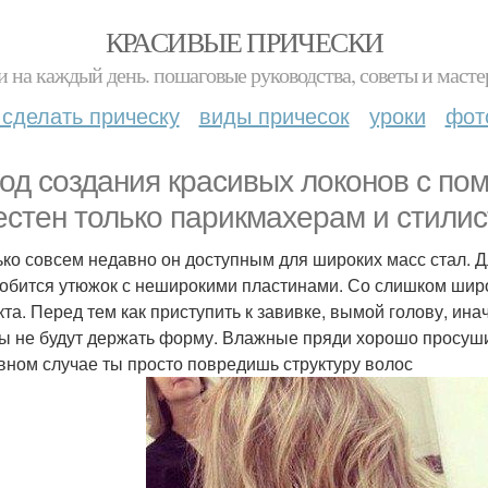
КРАСИВЫЕ ПРИЧЕСКИ
и на каждый день. пошаговые руководства, советы и масте
 сделать прическу
виды причесок
уроки
фот
од создания красивых локонов с п
естен только парикмахерам и стилис
ько совсем недавно он доступным для широких масс стал. Д
обится утюжок с неширокими пластинами. Со слишком шир
та. Перед тем как приступить к завивке, вымой голову, инач
ы не будут держать форму. Влажные пряди хорошо просуш
вном случае ты просто повредишь структуру волос