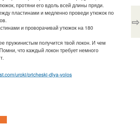
южок, протяни его вдоль всей длины пряди.
между пластинами и медленно проведи утюжок по
⇨
ов.
астинами и проворачивай утюжок на 180
ее пружинистым получится твой локон. И чем
 Помни, что каждый локон требует немного
т.
est.com/uroki/pricheski-dlya-volos