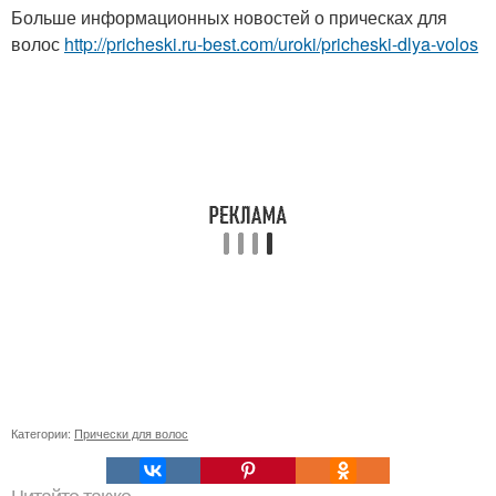
Больше информационных новостей о прическах для
волос
http://pricheski.ru-best.com/uroki/pricheski-dlya-volos
Категории:
Прически для волос