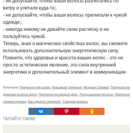
- не допускайте, чтобы ваши волосы разлетались по
ветру и улетали куда-то;.
- не допускайте, чтобы ваши волосы прилипали к чужой
одежде;.
- никогда никому не давайте свою расчёску и не
пользуйтесь чужой.
Теперь, зная о магических свойствах волос, вы сможете
использовать дополнительную энергетическую силу.
Помните, что здоровье и красота ваших волос - это не
просто эстетическое явление, это сила внутренней
энергетики и дополнительный элемент в коммуникации.
Категории:
Прически для волос
,
Красивые прически
,
Модные стрижки
,
Прически на
длинные волосы фото
,
Прически на каждый день
,
Распущенные волосы
,
Прически
своими руками
,
Как сделать прическу
,
Средние волосы
Читайте также