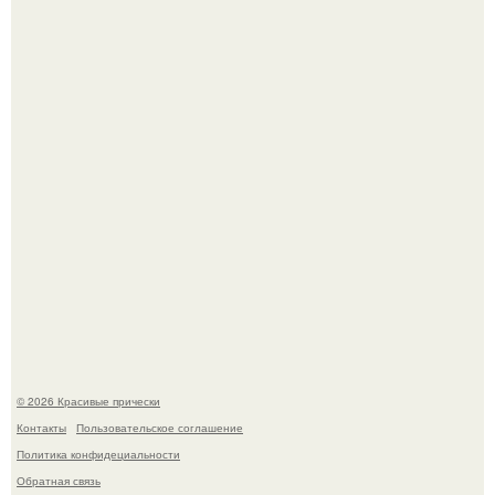
Ее величество, кстати, тоже одна из моих любимых
женских персонажей.
Моника беллуччи, наша вечная икона стиля, снова в
центре внимания!
© 2026 Красивые прически
Контакты
Пользовательское соглашение
Политика конфидециальности
Обратная связь