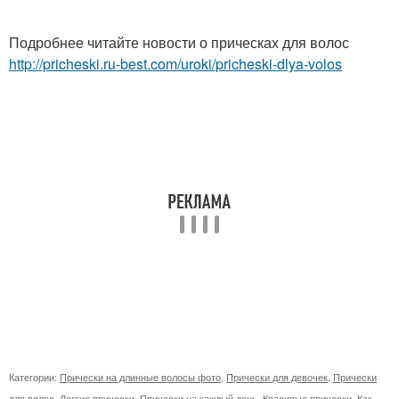
Подробнее читайте новости о прическах для волос
http://pricheski.ru-best.com/uroki/pricheski-dlya-volos
Категории:
Прически на длинные волосы фото
,
Прически для девочек
,
Прически
для волос
,
Легкие прически
,
Прически на каждый день
,
Красивые прически
,
Как