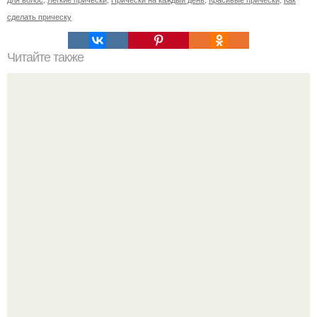
сделать прическу
Читайте также
Челлендж 7 СЕКУНД. 7 Second Challenge - ваш друг дает
вам задание, вы должны выполнить его всего за 7
секунд.