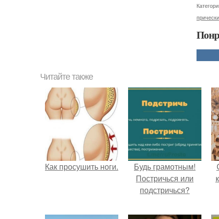
Категори
прическ
Понр
Читайте также
Как просушить ноги.
Будь грамотным!
Постричься или
подстричься?