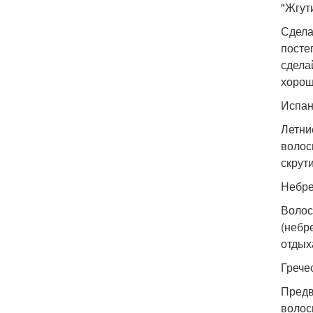
"Жгути
Сдела
посте
сдела
хорош
Испан
Летни
волос
скрут
Небре
Волос
(небр
отдых
Грече
Предв
волос