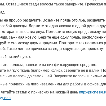
ны. Оставшиеся сзади волосы также заверните. Греческая п
ад.
ы на пробор разделите. Возьмите прядь ото лба, разделите 
 собой дважды. Держите эти два локона в одной руке, а др
, которая выше этих двух. Поместите новую прядь между п
ряди, зажимая новую. Берите еще одну прядь, расположен
руйте его между двумя прядями. Повторите так несколько ра
кой. Такие летние прически взгляды окружающих привлекут.
вый низкий пучок.
шите волосы, нанесите на них фиксирующее средство.
ите мягкую ткань (например, флис), сверните ее в валик. По
е с ним волосы до самой шей. Закрепите волосы шпильками 
ные прически на лето незаменимы для работы в офисе, для
 читайте статьи о прическах на каждый день
http://pricheski
yy-den