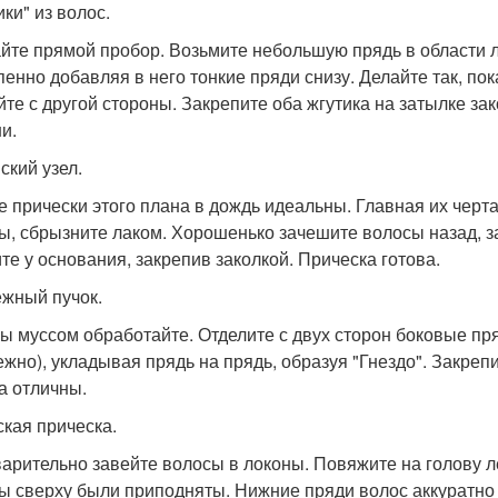
ки" из волос.
йте прямой пробор. Возьмите небольшую прядь в области лб
пенно добавляя в него тонкие пряди снизу. Делайте так, пока
йте с другой стороны. Закрепите оба жгутика на затылке зак
и.
ский узел.
е прически этого плана в дождь идеальны. Главная их черта
ы, сбрызните лаком. Хорошенько зачешите волосы назад, зав
ите у основания, закрепив заколкой. Прическа готова.
жный пучок.
ы муссом обработайте. Отделите с двух сторон боковые пр
ежно), укладывая прядь на прядь, образуя "Гнездо". Закрепи
а отличны.
ская прическа.
арительно завейте волосы в локоны. Повяжите на голову лен
ы сверху были приподняты. Нижние пряди волос аккуратно з