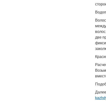
сторо
Водоп
Волос
между
волос
две п
фикси
закол
Краси
Расче
Возьм
вмест
Подоб
Далее
kazhd