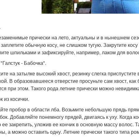
.
езаменимые прически на лето, актуальны и в нынешнем сезо
, заплетите обычную косу, не слишком тугую. Закрутите косу
пите шпильками и зафиксируйте, например, лаком для волос
"Галстук - Бабочка".
ите на затылке высокий хвост, резинку слегка приспустите в
кой. В образовавшееся отверстие просуньте сам хвост, как
тся при этом. Такого рода летние прически можно невидимк
к из косички.
йте пробор в области лба. Возьмите небольшую прядь пря
вбок. Добавляйте понемногу прядей, двигаясь к уху. Когда к
 ее закрепить, уложив ее кончик в основную массу волос. Т
ны, а можно оставить одну. Летние прически такого типа р