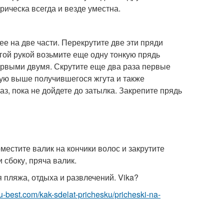
рическа всегда и везде уместна.
ее на две части. Перекрутите две эти пряди
угой рукой возьмите еще одну тонкую прядь
ервыми двумя. Скрутите еще два раза первые
ную выше получившегося жгута и также
з, пока не дойдете до затылка. Закрепите прядь
местите валик на кончики волос и закрутите
сбоку, пряча валик.
 пляжа, отдыха и развлечений. Vika?
.ru-best.com/kak-sdelat-prichesku/pricheski-na-