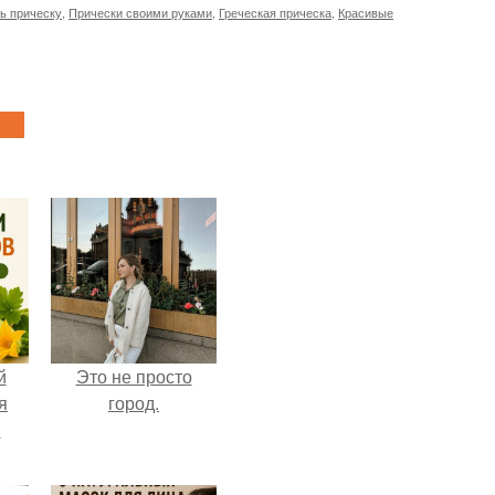
ть прическу
,
Прически своими руками
,
Греческая прическа
,
Красивые
й
Это не просто
я
город.
м