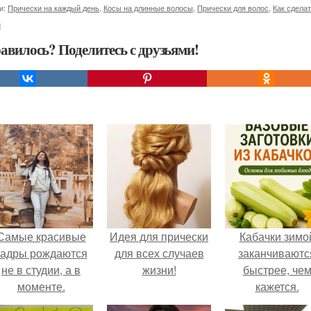
и:
Прически на каждый день
,
Косы на длинные волосы
,
Прически для волос
,
Как сдела
и
авилось? Поделитесь с друзьями!
Самые красивые
Идея для прически
Кабачки зимо
кадры рождаются
для всех случаев
заканчиваютс
не в студии, а в
жизни!
быстрее, че
моменте.
кажется.