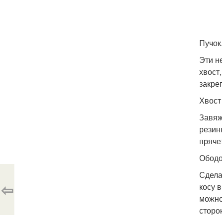
Пучок
Эти н
хвост
закре
Хвост 
Завяж
резин
пряче
Ободо
Сдела
⇦
косу 
можно
сторо