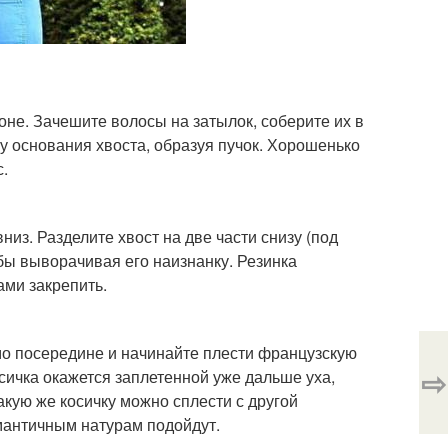
не. Зачешите волосы на затылок, соберите их в
 у основания хвоста, образуя пучок. Хорошенько
.
низ. Разделите хвост на две части снизу (под
 бы выворачивая его наизнанку. Резинка
ами закрепить.
мо посередине и начинайте плести французскую
⇨
осичка окажется заплетенной уже дальше уха,
акую же косичку можно сплести с другой
омантичным натурам подойдут.