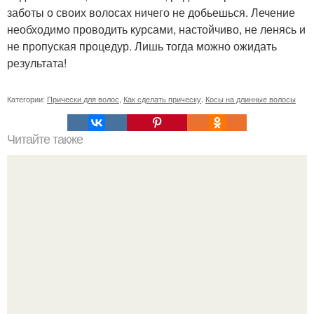
заботы о своих волосах ничего не добьешься. Лечение
необходимо проводить курсами, настойчиво, не ленясь и
не пропуская процедур. Лишь тогда можно ожидать
результата!
Категории:
Прически для волос
,
Как сделать прическу
,
Косы на длинные волосы
Читайте также
Челлендж 7 СЕКУНД. 7 Second Challenge - ваш друг дает
вам задание, вы должны выполнить его всего за 7
секунд.