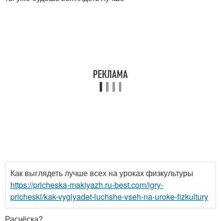
Как выглядеть лучше всех на уроках физкультуры
https://pricheska-makiyazh.ru-best.com/igry-
pricheski/kak-vyglyadet-luchshe-vseh-na-uroke-fizkultury
Расчёска?