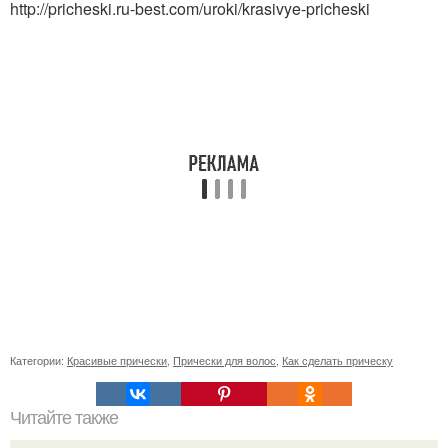
http://pricheski.ru-best.com/uroki/krasivye-pricheski
Категории:
Красивые прически
,
Прически для волос
,
Как сделать прическу
Читайте также