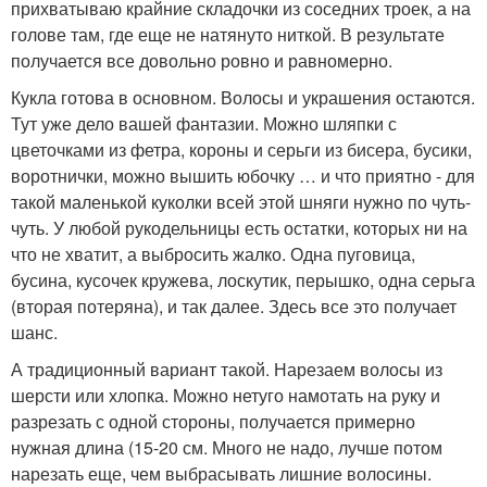
прихватываю крайние складочки из соседних троек, а на
голове там, где еще не натянуто ниткой. В результате
получается все довольно ровно и равномерно.
Кукла готова в основном. Волосы и украшения остаются.
Тут уже дело вашей фантазии. Можно шляпки с
цветочками из фетра, короны и серьги из бисера, бусики,
воротнички, можно вышить юбочку … и что приятно - для
такой маленькой куколки всей этой шняги нужно по чуть-
чуть. У любой рукодельницы есть остатки, которых ни на
что не хватит, а выбросить жалко. Одна пуговица,
бусина, кусочек кружева, лоскутик, перышко, одна серьга
(вторая потеряна), и так далее. Здесь все это получает
шанс.
А традиционный вариант такой. Нарезаем волосы из
шерсти или хлопка. Можно нетуго намотать на руку и
разрезать с одной стороны, получается примерно
нужная длина (15-20 см. Много не надо, лучше потом
нарезать еще, чем выбрасывать лишние волосины.