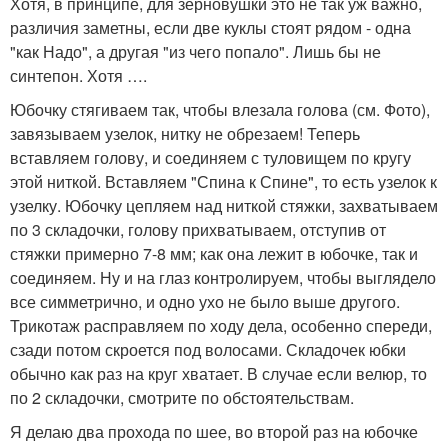
Хотя, в принципе, для зерновушки это не так уж важно,
различия заметны, если две куклы стоят рядом - одна
"как Надо", а другая "из чего попало". Лишь бы не
синтепон. Хотя ….
Юбочку стягиваем так, чтобы влезала голова (см. Фото),
завязываем узелок, нитку не обрезаем! Теперь
вставляем голову, и соединяем с туловищем по кругу
этой ниткой. Вставляем "Спина к Спине", то есть узелок к
узелку. Юбочку цепляем над ниткой стяжки, захватываем
по 3 складочки, голову прихватываем, отступив от
стяжки примерно 7-8 мм; как она лежит в юбочке, так и
соединяем. Ну и на глаз контролируем, чтобы выглядело
все симметрично, и одно ухо не было выше другого.
Трикотаж расправляем по ходу дела, особенно спереди,
сзади потом скроется под волосами. Складочек юбки
обычно как раз на круг хватает. В случае если велюр, то
по 2 складочки, смотрите по обстоятельствам.
Я делаю два прохода по шее, во второй раз на юбочке