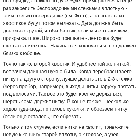
по порядку, стежков по дуге будет примерно 6-8. И еще
раз закрепить беспорядочными стежками вплотную к
этим, только посерединке (см. Фото), а то волосы из
хвостиков будут потом вылезать. Дуга должна быть
довольно крутой, чтобы бантик, если мы его завяжем,
прикрывал шов. Широко пришьете - ленточка будет
сползать ниже шва. Начинаться и кончаться шов должен
близко к юбочке.
Точно так же второй хвостик. И удобнее той же ниткой,
вот зачем длинная нужна была. Когда перебрасываете
нитку на другую сторону, лучше делать это в 2-3 стежка
(через пробор, например), выходы нитки наружу прятать
под волосами. Так все это будет крепче держаться,
шерсть сама держит нитку. В конце так же - несколько
ходов туда-сюда по голове куколки, и обрезаем нитку
(если еще осталось, что обрезать.
Только в том случае, если нитки не хватит, привяжите
новую к кончику старой вплотную к голове, а узел