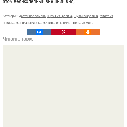
этом великолепный внешний вид.
Категории:
Достойная замена
,
Шубы из кролика
,
Шуба из кролика
,
Жилет из
орилага
,
Женская жилетка
,
Жилетка из кролика
,
Шуба из меха
Читайте также
Цвет волос ольха краска для волос. Цвет волос ольха,
фото невероятных оттенков и советы, какому цветотипу
подойдет ольха