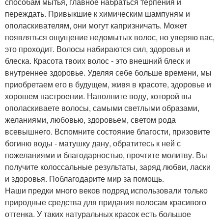
способам мытья, главное набраться терпения и
переждать. Привыкшие к химическим шампуням и
ополаскивателям, они могут капризничать. Может
появляться ощущение недомытых волос, но уверяю вас,
это проходит. Волосы набираются сил, здоровья и
блеска. Красота твоих волос - это внешний блеск и
внутреннее здоровье. Уделяя себе больше времени, мы
приобретаем его в будущем, живя в красоте, здоровье и
хорошем настроении. Наполните воду, которой вы
ополаскиваете волосы, самыми светлыми образами,
желаниями, любовью, здоровьем, светом рода
всевышнего. Вспомните состояние благости, призовите
богиню воды - матушку дану, обратитесь к ней с
пожеланиями и благодарностью, прочтите молитву. Вы
получите колоссальные результаты, заряд любви, ласки
и здоровья. Поблагодарите мир за помощь.
Наши предки много веков подряд использовали только
природные средства для придания волосам красивого
оттенка. У таких натуральных красок есть большое