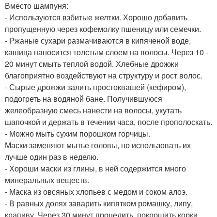
Вместо шампуня:
- Используются взбитые желтки. Хорошо добавить
пропущенную через кофемолку пшеницу или семечки.
- Ржаные сухари размачиваются в кипяченой воде,
кашица наносится толстым слоем на волосы. Через 10 -
20 минут смыть теплой водой. Хлебные дрожжи
благоприятно воздействуют на структуру и рост волос.
- Сырые дрожжи залить простоквашей (кефиром),
подогреть на водяной бане. Получившуюся
желеобразную смесь нанести на волосы, укутать
шапочкой и держать в течении часа, после прополоскать.
- Можно мыть сухим порошком горчицы.
Маски заменяют мытье головы, но использовать их
лучше один раз в неделю.
- Хороши маски из глины, в ней содержится много
минеральных веществ.
- Маска из овсяных хлопьев с медом и соком алоэ.
- В равных долях заварить кипятком ромашку, липу,
крапиву. Через 30 минут процедить, покрошить корки