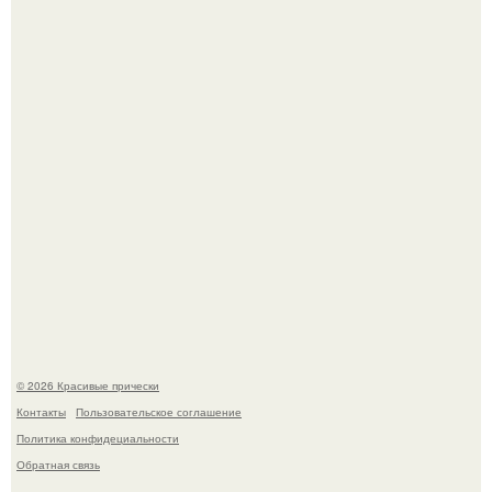
В том случае, если у вас новая стрижка (как у маши), вам
точно нужна фотосессия!
Это точно стоит заморозить!
© 2026 Красивые прически
Контакты
Пользовательское соглашение
Политика конфидециальности
Обратная связь