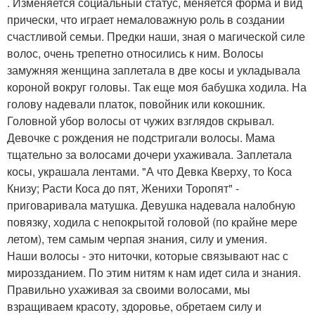
. Изменяется социальный статус, меняется форма и вид
прически, что играет немаловажную роль в создании
счастливой семьи. Предки наши, зная о магической силе
волос, очень трепетно относились к ним. Волосы
замужняя женщина заплетала в две косы и укладывала
короной вокруг головы. Так еще моя бабушка ходила. На
голову надевали платок, повойник или кокошник.
Головной убор волосы от чужих взглядов скрывал.
Девочке с рождения не подстригали волосы. Мама
тщательно за волосами дочери ухаживала. Заплетала
косы, украшала лентами. "А что Девка Кверху, то Коса
Книзу; Расти Коса до пят, Женихи Торопят" -
приговаривала матушка. Девушка надевала налобную
повязку, ходила с непокрытой головой (по крайне мере
летом), тем самым черпая знания, силу и умения.
Наши волосы - это ниточки, которые связывают нас с
мироззданием. По этим нитям к нам идет сила и знания.
Правильно ухаживая за своими волосами, мы
взращиваем красоту, здоровье, обретаем силу и