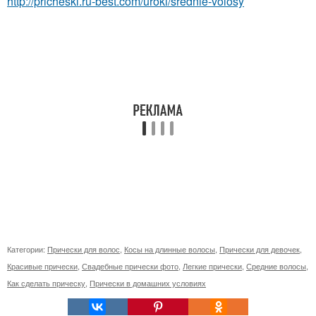
http://pricheski.ru-best.com/uroki/srednie-volosy
Категории:
Прически для волос
,
Косы на длинные волосы
,
Прически для девочек
,
Красивые прически
,
Свадебные прически фото
,
Легкие прически
,
Средние волосы
,
Как сделать прическу
,
Прически в домашних условиях