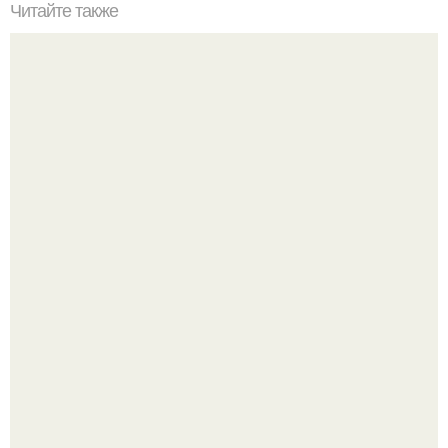
Читайте также
Секреты харизмы успех.
У анны плетнёвой день ностальгии.