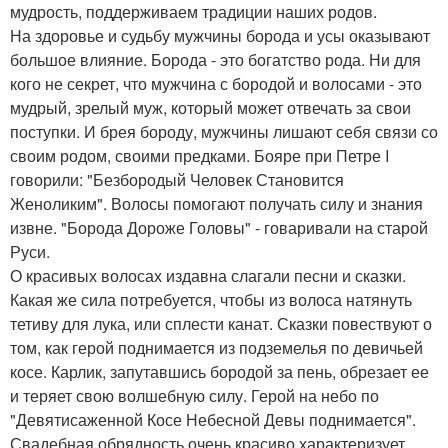
мудрость, поддерживаем традиции наших родов.
На здоровье и судьбу мужчины борода и усы оказывают
большое влияние. Борода - это богатство рода. Ни для
кого не секрет, что мужчина с бородой и волосами - это
мудрый, зрелый муж, который может отвечать за свои
поступки. И брея бороду, мужчины лишают себя связи со
своим родом, своими предками. Бояре при Петре I
говорили: "Безбородый Человек Становится
Женоликим". Волосы помогают получать силу и знания
извне. "Борода Дороже Головы" - говаривали на старой
Руси.
О красивых волосах издавна слагали песни и сказки.
Какая же сила потребуется, чтобы из волоса натянуть
тетиву для лука, или сплести канат. Сказки повествуют о
том, как герой поднимается из подземелья по девичьей
косе. Карлик, запутавшись бородой за пень, обрезает ее
и теряет свою волшебную силу. Герой на небо по
"Девятисаженной Косе Небесной Девы поднимается".
Свадебная обрядность очень красиво характеризует