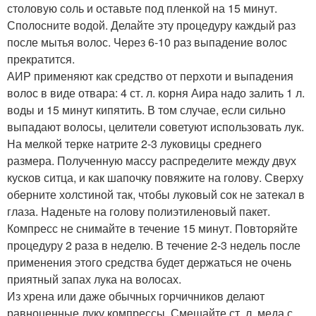
столовую соль и оставьте под пленкой на 15 минут.
Сполосните водой. Делайте эту процедуру каждый раз
после мытья волос. Через 6-10 раз выпадение волос
прекратится.
АИР применяют как средство от перхоти и выпадения
волос в виде отвара: 4 ст. л. корня Аира надо залить 1 л.
воды и 15 минут кипятить. В том случае, если сильно
выпадают волосы, целители советуют использовать лук.
На мелкой терке натрите 2-3 луковицы среднего
размера. Полученную массу распределите между двух
кусков ситца, и как шапочку повяжите на голову. Сверху
оберните холстиной так, чтобы луковый сок не затекал в
глаза. Наденьте на голову полиэтиленовый пакет.
Компресс не снимайте в течение 15 минут. Повторяйте
процедуру 2 раза в неделю. В течение 2-3 недель после
применения этого средства будет держаться не очень
приятный запах лука на волосах.
Из хрена или даже обычных горчичников делают
равноценные луку компрессы. Смешайте ст. л. меда с