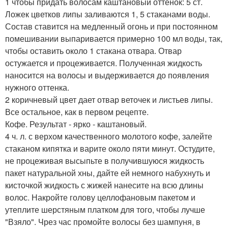
1 чтобы придать волосам каштановый оттенок: 5 ст.
Ложек цветков липы заливаются 1, 5 стаканами воды.
Состав ставится на медленный огонь и при постоянном
помешивании выпаривается примерно 100 мл воды, так,
чтобы оставить около 1 стакана отвара. Отвар
остужается и процеживается. Полученная жидкость
наносится на волосы и выдерживается до появления
нужного оттенка.
2 коричневый цвет дает отвар веточек и листьев липы.
Все остальное, как в первом рецепте.
Кофе. Результат - ярко - каштановый.
4 ч. л. с верхом качественного молотого кофе, залейте
стаканом кипятка и варите около пяти минут. Остудите,
не процеживая высыпьте в получившуюся жидкость
пакет натуральной хны, дайте ей немного набухнуть и
кисточкой жидкость с жижей нанесите на всю длины
волос. Накройте голову целлофановым пакетом и
утеплите шерстяным платком для того, чтобы лучше
"Взяло". Чрез час промойте волосы без шампуня, в