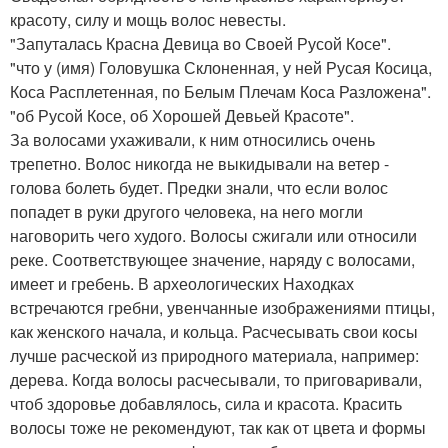
красоту, силу и мощь волос невесты.
"Запуталась Красна Девица во Своей Русой Косе".
"что у (имя) Головушка Склоненная, у ней Русая Косица,
Коса Расплетенная, по Белым Плечам Коса Разложена".
"об Русой Косе, об Хорошей Девьей Красоте".
За волосами ухаживали, к ним относились очень
трепетно. Волос никогда не выкидывали на ветер -
голова болеть будет. Предки знали, что если волос
попадет в руки другого человека, на него могли
наговорить чего худого. Волосы сжигали или относили
реке. Соответствующее значение, наряду с волосами,
имеет и гребень. В археологических Находках
встречаются гребни, увенчанные изображениями птицы,
как женского начала, и кольца. Расчесывать свои косы
лучше расческой из природного материала, например:
дерева. Когда волосы расчесывали, то приговаривали,
чтоб здоровье добавлялось, сила и красота. Красить
волосы тоже не рекомендуют, так как от цвета и формы