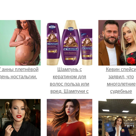
 анны плетнёвой
Шампунь с
Кевин спейс
день ностальгии.
кератином для
заявил, что
волос польза или
многолетние
вред. Шампуни с
судебные
кератином
разбирательст
практически
уничтожили е
состояние.