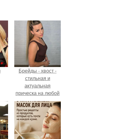
и
Брейды - хвост -
стильная и
актуальная
прическа на любой
ва
случай.
го