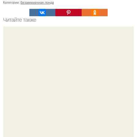
Категории:
Безаммиачная лонда
Читайте также
Уходовая косметика для подростков девочек 12 лет.
Подростки и косметика — за и против