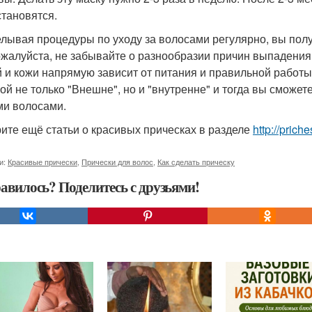
становятся.
лывая процедуры по уходу за волосами регулярно, вы полу
ожалуйста, не забывайте о разнообразии причин выпадения 
й и кожи напрямую зависит от питания и правильной работ
бой не только "Внешне", но и "внутренне" и тогда вы сможе
и волосами.
ите ещё статьи о красивых прическах в разделе
http://prich
и:
Красивые прически
,
Прически для волос
,
Как сделать прическу
авилось? Поделитесь с друзьями!