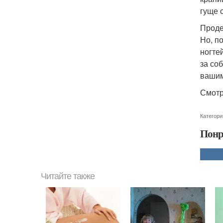
гуще 
Проде
Но, п
ногте
за со
вашим
Смотр
Категори
Понр
Читайте также