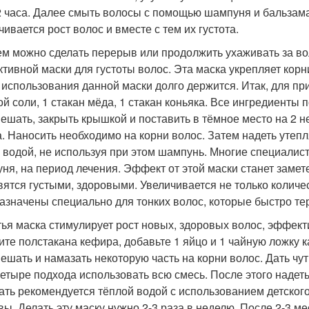
- 2 часа. Далее смыть волосы с помощью шампуня и бальзама
чивается рост волос и вместе с тем их густота.
тем можно сделать перерыв или продолжить ухаживать за в
тивной маски для густоты волос. Эта маска укрепляет корн
 использования данной маски долго держится. Итак, для пр
ой соли, 1 стакан мёда, 1 стакан коньяка. Все ингредиенты п
ешать, закрыть крышкой и поставить в тёмное место на 2 н
а. Наносить необходимо на корни волос. Затем надеть утеп
 водой, не используя при этом шампунь. Многие специалис
ня, на период лечения. Эффект от этой маски станет заме
вятся густыми, здоровыми. Увеличивается не только количес
азначены специально для тонких волос, которые быстро те
етья маска стимулирует рост новых, здоровых волос, эффек
ите полстакана кефира, добавьте 1 яйцо и 1 чайную ложку
ешать и намазать некоторую часть на корни волос. Дать чуть
 четыре подхода использовать всю смесь. После этого надет
ть рекомендуется тёплой водой с использованием детского
вы. Делать эту маску нужно 2-3 раза в неделю. После 2-3 