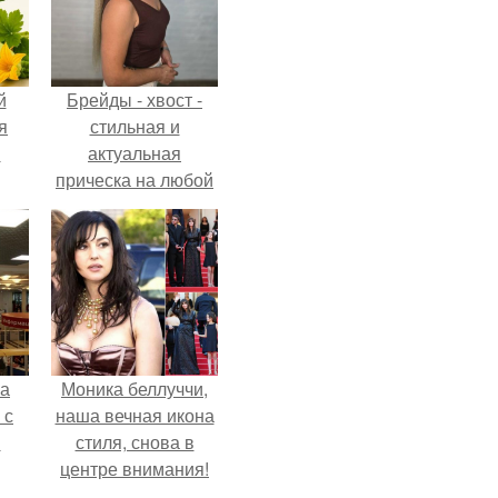
й
Брейды - хвост -
я
стильная и
м
актуальная
прическа на любой
случай.
ва
Моника беллуччи,
 с
наша вечная икона
в
стиля, снова в
центре внимания!