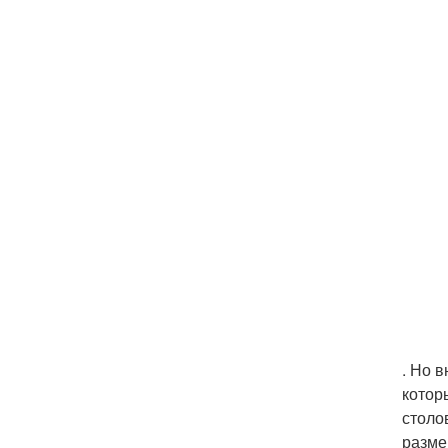
. Но 
котор
столо
разме