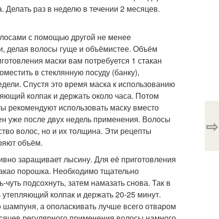
. Делать раз в неделю в течении 2 месяцев.
олосами с помощью другой не менее
и, делая волосы гуще и объёмистее. Объём
иготовления маски вам потребуется 1 стакан
оместить в стеклянную посуду (банку),
едели. Спустя это время маска к использованию
ляющий колпак и держать около часа. Потом
ты рекомендуют использовать маску вместо
тен уже после двух недель применения. Волосы
⇨
тво волос, но и их толщина. Эти рецепты
ряют объём.
тивно заращивает лысину. Для её приготовления
 какао порошка. Необходимо тщательно
-чуть подсохнуть, затем намазать снова. Так в
ь утепляющий колпак и держать 20-25 минут.
 шампуня, а ополаскивать лучше всего отваром
месяцев регулярного применения волосы намного