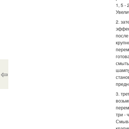
1, 5 
Увели
2. за
эффек
после
крупн
перем
готов
смыть
шампу
⇦
стано
предн
3. тр
возьм
перем
три -
Смыва
крапи