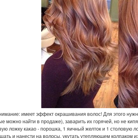
внимание: имеет эффект окрашивания волос! Для этого нужн
ые можно найти в продаже), заварить их горячей, но не кипя
вую ложку какао - порошка, 1 яичный желток и 1 столовую л
шать и нанести на волосы, укутать утепляющем колпаком из