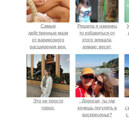
Самые
Решила я наконец
У
действенные мази
то избавиться от
от варикозного
этого зеркала,
расширения вен.
думаю: весит,
мешается, продам.
Это не просто
- Дорогая, ты где
город.
хочешь погулять в
с
воскресенье?
с