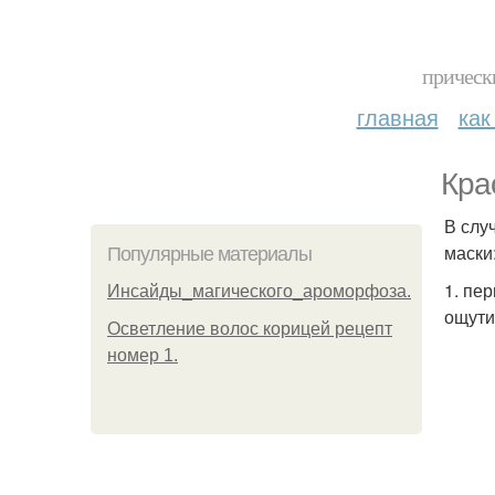
прическ
главная
как
Кра
В слу
маски
Популярные материалы
1. пе
Инсайды_магического_ароморфоза.
ощут
Осветление волос корицей рецепт
номер 1.