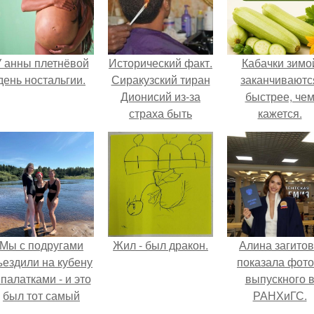
 анны плетнёвой
Исторический факт.
Кабачки зимо
день ностальгии.
Сиракузский тиран
заканчиваютс
Дионисий из-за
быстрее, че
страха быть
кажется.
зарезанным не
позволял
парикмахеру стричь
свои волосы и
бороду ножницами.
Мы с подругами
Жил - был дракон.
Алина загито
ъездили на кубену
показала фото
 палатками - и это
выпускного 
был тот самый
РАНХиГС.
отдых, после