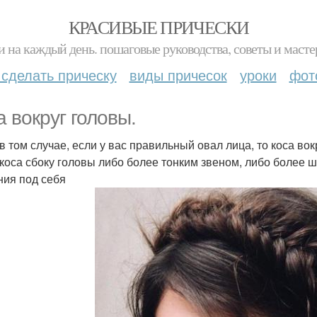
КРАСИВЫЕ ПРИЧЕСКИ
и на каждый день. пошаговые руководства, советы и масте
 сделать прическу
виды причесок
уроки
фот
а вокруг головы.
в том случае, если у вас правильный овал лица, то коса во
 коса сбоку головы либо более тонким звеном, либо более 
ния под себя