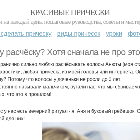
КРАСИВЫЕ ПРИЧЕСКИ
и на каждый день. пошаговые руководства, советы и масте
 сделать прическу
виды причесок
уроки
фот
у расчёску? Хотя сначала не про это
гранично сильно люблю расчёсывать волосы Анюты (моя ста
 хвостики, любая прическа из моей головы или интернета. О
у? Потому что волосы у доченьки не росли до 3 лет.
стоянно называли мальчиком, ругали нас, что мы сбриваем 
о, что это в прошлом!
с у нас есть вечерний ритуал - я, Аня и буковый гребешок.
ой для них!