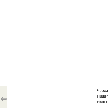
Через
⇦
Пишит
Наш г