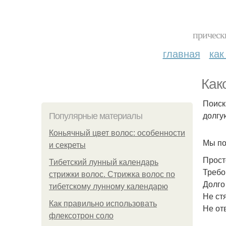
прическ
главная
как
Как
Поиск
долгу
Популярные материалы
Коньячный цвет волос: особенности
Мы по
и секреты
Прост
Тибетский лунный календарь
Требо
стрижки волос. Стрижка волос по
Долго
тибетскому лунному календарю
Не стя
Как правильно использовать
Не отв
флексотрон соло