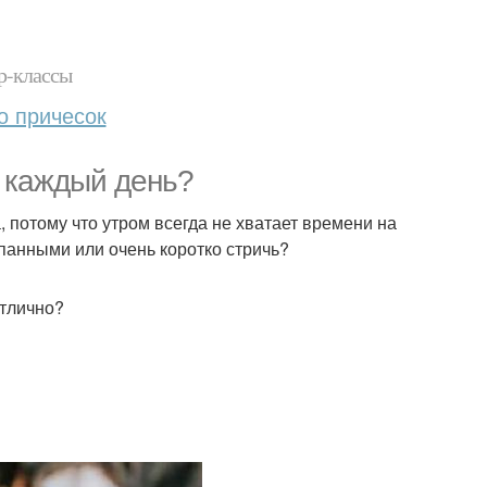
р-классы
о причесок
а каждый день?
 потому что утром всегда не хватает времени на
епанными или очень коротко стричь?
отлично?