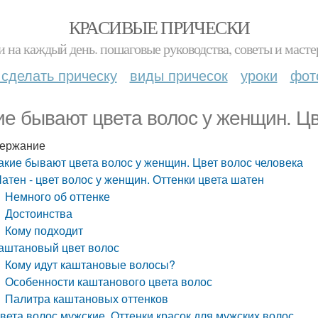
КРАСИВЫЕ ПРИЧЕСКИ
и на каждый день. пошаговые руководства, советы и масте
 сделать прическу
виды причесок
уроки
фот
ие бывают цвета волос у женщин. Цв
ержание
акие бывают цвета волос у женщин. Цвет волос человека
атен - цвет волос у женщин. Оттенки цвета шатен
Немного об оттенке
Достоинства
Кому подходит
аштановый цвет волос
Кому идут каштановые волосы?
Особенности каштанового цвета волос
Палитра каштановых оттенков
вета волос мужские. Оттенки красок для мужских волос