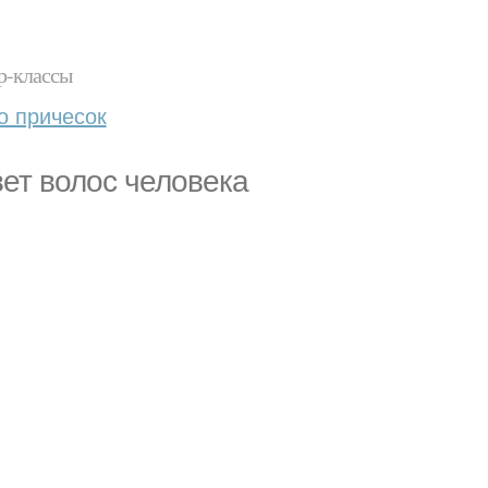
р-классы
о причесок
ет волос человека