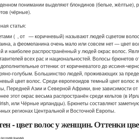
денном понимании выделяют блондинов (белые, жёлтые), р
тов (чёрные).
ная статья:
тами ( , от — коричневый) называют людей сцветом волос
аина, а феомеланина очень мало или совсем нет — цвет в
й и наиболее распространённый у людей окрас волос. Явля
тавителей всех рас и национальностей. Волосы брюнетов 
 дополнительные оттенки: от коричневатого до иссиня-черно
ряно-голубым. Большинство людей, проживающих за преде
невый цвет волос. Среди европеоидов темный цвет волос
ы, Передней Азии и Северной Африки, вне зависимости от
нее этот окрас весьма распространён среди кельтов (в Ир
 Irish, или Чёрные ирландцы). Брюнеты составляют заметную
чных регионах Центральной и Восточной Европы.
ен - цвет волос у женщин. Оттенки цв
рашивание