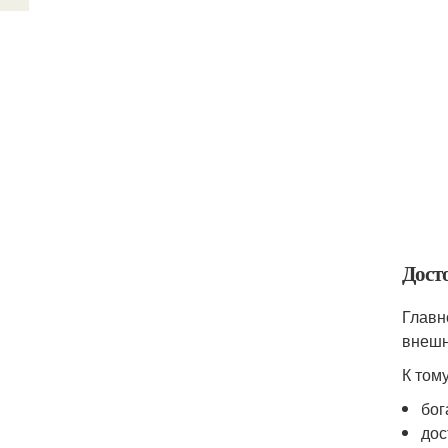
Дост
Главн
внешн
К тому
бог
дос