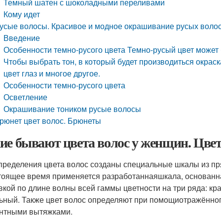
Темный шатен с шоколадными переливами
Кому идет
усые волосы. Красивое и модное окрашивание русых волос
Введение
Особенности темно-русого цвета Темно-русый цвет может б
Чтобы выбрать тон, в который будет производиться окраск
цвет глаз и многое другое.
Особенности темно-русого цвета
Осветление
Окрашивание тоником русые волосы
рюнет цвет волос. Брюнеты
ие бывают цвета волос у женщин. Цвет
пределения цвета волос созданы специальные шкалы из пр
тоящее время применяется разработаннаяшкала, основанна
вкой по длине волны всей гаммы цветности на три ряда: к
ьный. Также цвет волос определяют при помощиотражённог
нтными вытяжками.