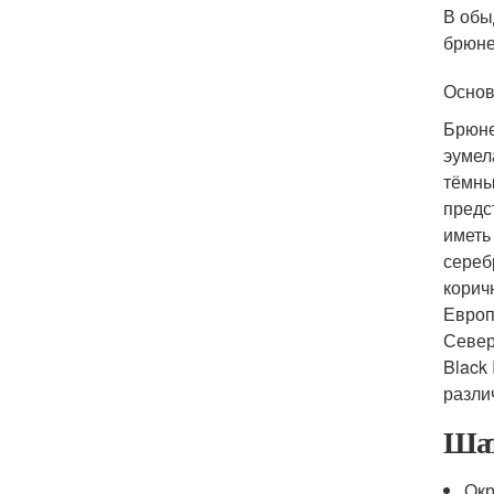
В обы
брюне
Основ
Брюне
эумел
тёмны
предс
иметь
сереб
корич
Европ
Север
Black
разли
Шат
Ок