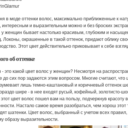
rinGlamur
ня в моде оттенки волос, максимально приближенные к нат
, интересным и выразительным можно и без броских экстрав
 у женщин бывает настолько красивым, глубоким и насыщен
д. Локоны, окрашенные в такой оттенок, придают облику св
родство. Этот цвет действительно приковывает к себе взгл
ого об оттенке
 - это какой цвет волос у женщин? Несмотря на распростран
е до сих пор задаются этим вопросом. Многие считают, что 
зумевает лишь темно-каштановый и коричневый оттенок ше
гораздо шире - в нее входят русый, кофейный, золотисто-ш
 этот цвет волос пошел вам на пользу, подчеркнув красоту в
нности. Настало самое время разобраться, чем хорош этот т
дят шатенки. Цвет волос, выбранный с учетом всех правил,
у образу выразительности.