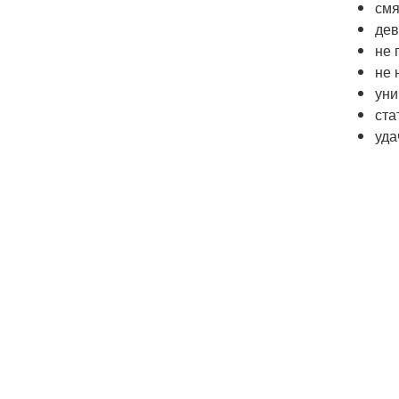
смя
дев
не 
не 
уни
ста
уда