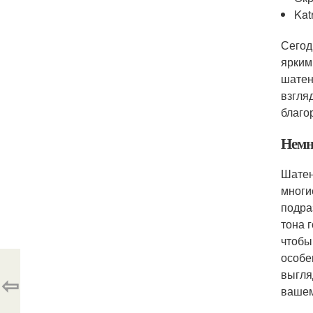
Kat
Сегод
ярким
шатен
взгля
благо
Немн
Шатен
многи
подра
тона 
чтобы
особе
выгля
⇦
вашем