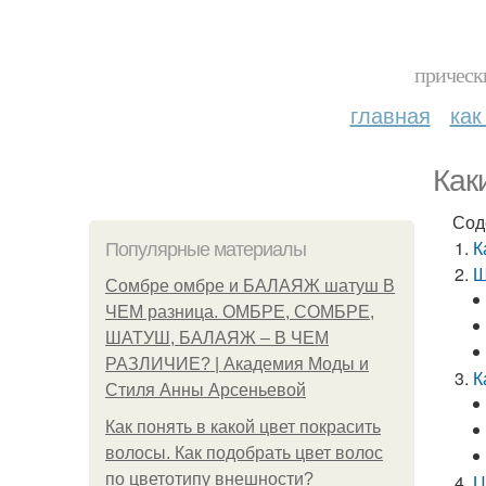
прическ
главная
как
Как
Сод
К
Популярные материалы
Ш
Сомбре омбре и БАЛАЯЖ шатуш В
ЧЕМ разница. ОМБРЕ, СОМБРЕ,
ШАТУШ, БАЛАЯЖ – В ЧЕМ
РАЗЛИЧИЕ? | Академия Моды и
К
Стиля Анны Арсеньевой
Как понять в какой цвет покрасить
волосы. Как подобрать цвет волос
по цветотипу внешности?
Ц