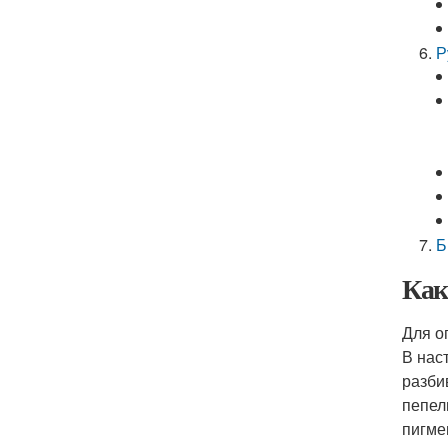
Р
Б
Как
Для о
В нас
разби
пепел
пигме