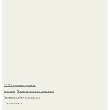
Алина загитова показала фото с выпускного в РАНХиГС.
Это снова случилось ….
© 2026 Красивые прически
Контакты
Пользовательское соглашение
Политика конфидециальности
Обратная связь