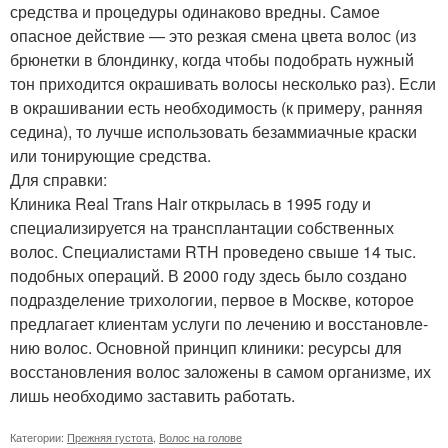
средства и процедуры одинаково вредны. Самое
опасное действие — это резкая смена цвета волос (из
брюнетки в блондинку, когда чтобы подобрать нужный
тон приходится окрашивать волосы несколько раз). Если
в окрашивании есть необходимость (к примеру, ранняя
седина), то лучше использовать безаммиачные краски
или тонирующие средства.
Для справки:
Клиника Real Trans Hair открылась в 1995 году и
специализируется на трансплантации собственных
волос. Специалистами RTH проведено свыше 14 тыс.
подобных операций. В 2000 году здесь было создано
под­раз­де­ле­ние три­хо­ло­гии, первое в Москве, которое
предлагает клиентам услуги по ле­че­нию и вос­ста­нов­ле­
нию во­лос. Основной принцип клиники: ресурсы для
восстановления волос заложены в самом организме, их
лишь необходимо заставить работать.
Категории:
Прежняя густота
,
Волос на голове