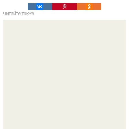
Читайте также
Крем для отбеливания интимных зон в аптеках
названия. Отбеливание кожи в домашних условиях