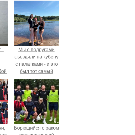
 -
Мы с подругами
съездили на кубену
с палатками - и это
бой
был тот самый
отдых, после
которого долго
смеёшься,
вспоминая каждую
мелочь!
чи,
Борющийся с раком
она
поджелудочной