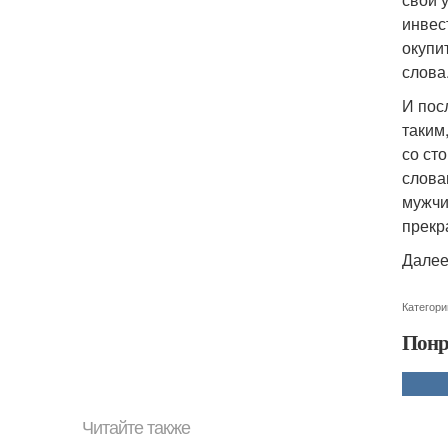
инвес
окупи
слова
И пос
таким
со ст
слова
мужчи
прекр
Далее
Категори
Понр
Читайте также