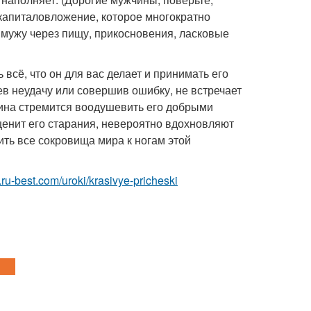
 капиталовложение, которое многократно
 мужу через пищу, прикосновения, ласковые
 всё, что он для вас делает и принимать его
пев неудачу или совершив ошибку, не встречает
щина стремится воодушевить его добрыми
а ценит его старания, невероятно вдохновляют
ить все сокровища мира к ногам этой
i.ru-best.com/uroki/krasivye-pricheski