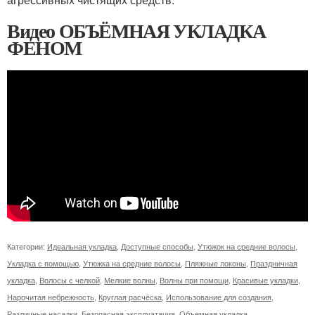
Видео ОБЪЁМНАЯ УКЛАДКА
ФЕНОМ
Категории:
Идеальная укладка
,
Доступные способы
,
Утюжок на средние волосы
,
Укладка с помощью
,
Утюжка на средние волосы
,
Пляжные локоны
,
Праздничная
укладка
,
Волосы с челкой
,
Мелкие волны
,
Волны при помощи
,
Красивые укладки
,
Нарочитая небрежность
,
Круглая расчёска
,
Использование для создания
,
Различные насадки
,
Безопасная эксплуатация
,
Объемная укладка