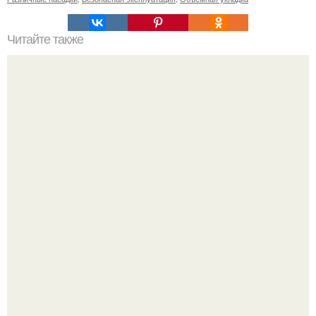
Читайте также
Маска для лица с алоэ. Польза от применения масок с
алоэ