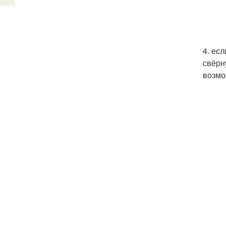
4. ес
свёрн
возмо