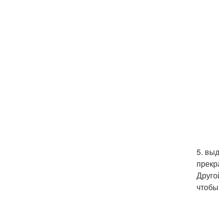
5. вы
прекр
Друго
чтобы