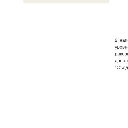
2. на
уровн
раков
довол
"Съед