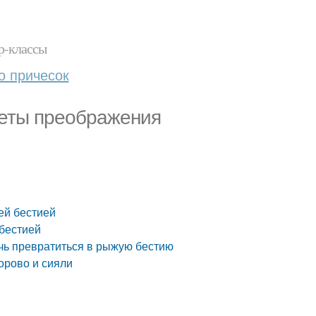
р-классы
о причесок
реты преображения
ей бестией
 бестией
чь превратиться в рыжую бестию
орово и сияли