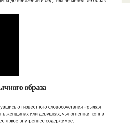
иты до невезения и бед. Тем не менее, ее образ
ычного образа
увшись от известного словосочетания «рыжая
ять женщинах или девушках, чья огненная копна
нее яркое внутреннее содержимое.