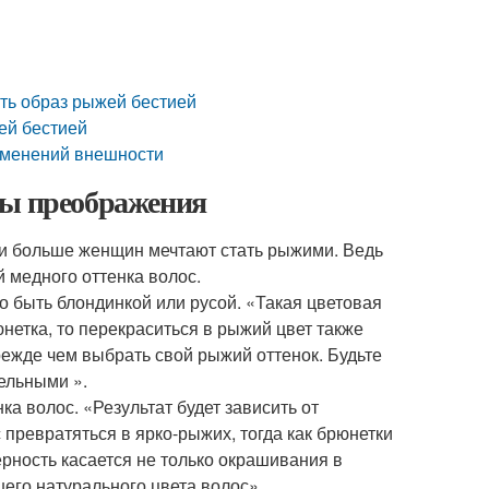
ть образ рыжей бестией
ей бестией
зменений внешности
ты преображения
е и больше женщин мечтают стать рыжими. Ведь
й медного оттенка волос.
о быть блондинкой или русой. «Такая цветовая
нетка, то перекраситься в рыжий цвет также
режде чем выбрать свой рыжий оттенок. Будьте
ельными ».
ка волос. «Результат будет зависить от
превратяться в ярко-рыжих, тогда как брюнетки
ерность касается не только окрашивания в
шего натурального цвета волос».