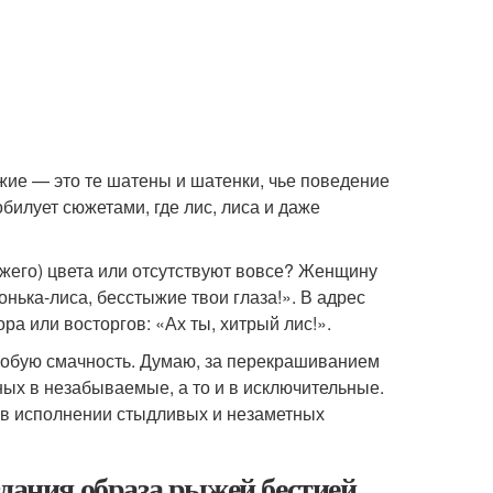
жие — это те шатены и шатенки, чье поведение
билует сюжетами, где лис, лиса и даже
рыжего) цвета или отсутствуют вовсе? Женщину
онька-лиса, бесстыжие твои глаза!». В адрес
ра или восторгов: «Ах ты, хитрый лис!».
собую смачность. Думаю, за перекрашиванием
ных в незабываемые, а то и в исключительные.
о в исполнении стыдливых и незаметных
здания образа рыжей бестией