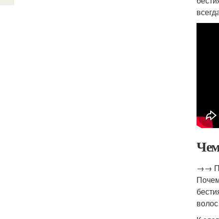
бести
всегд
Чем
→→ По
Почем
бести
волос