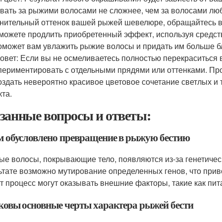
вать за рыжими волосами не сложнее, чем за волосами люб
нительный оттенок вашей рыжей шевелюре, обращайтесь в с
сможете продлить приобретенный эффект, используя средст
оможет вам увлажить рыжие волосы и придать им больше б
овет: Если вы не осмеливаетесь полностью перекраситься
периментировать с отдельными прядями или оттенками. Проц
оздать невероятно красивое цветовое сочетание светлых и
та.
занные вопросы и ответы:
ем обусловлено превращение в рыжую бестию
ые волосы, покрывающие тело, появляются из-за генетиче
ьтате возможно мутирование определенных генов, что прив
от процесс могут оказывать внешние факторы, такие как пит
аковы основные черты характера рыжей бести