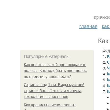
прическ
главная
как
Как
Сод
К
Популярные материалы
С
Как понять в какой цвет покрасить
Ч
волосы. Как подобрать цвет волос
К
по цветотипу внешности?
К
Стрижка под 1 см. Виды мужской
К
стрижки бокс. Плюсы и минусы,
К
технология выполнения
Как правильно использовать