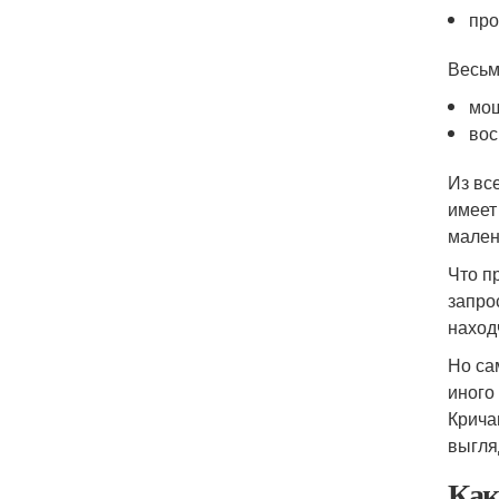
про
Весьм
мош
вос
Из вс
имеет
мален
Что п
запро
наход
Но са
иного
Крича
выгля
Как