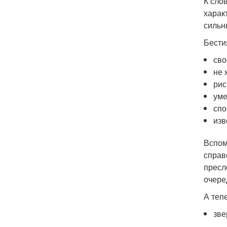
К сло
харак
сильн
Бести
сво
не 
рис
уме
спо
изв
Вспом
справ
пресл
очере
А теп
зве