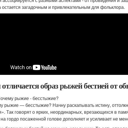
я ассоциируется с разными аспектами - от провидения и защ
а остается загадочным и привлекательным для фольклора.
 отличается образ рыжей бестией от об
чему рыжие - бесстыжие?
у рыжие — бесстыжие? Начну раскапывать истину, оттолкн
я». Так говорят о ярких, неординарных, врезающихся в пам
 на гордо посаженной голове дополняет и усиливает не ме