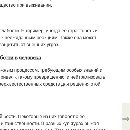
ущество при выживании.
слабости. Например, иногда ее страстность и
т к неожиданным реакциям. Также она может
защитить от внешних угроз.
бести в человека
ложным процессом, требующим особых знаний и
 привел к такому превращению, и нейтрализовать
сверхъестественных средств для решения этой
⇨
бести. Некоторые из них говорят о ее
и и таинственности. В разных культурах рыжая