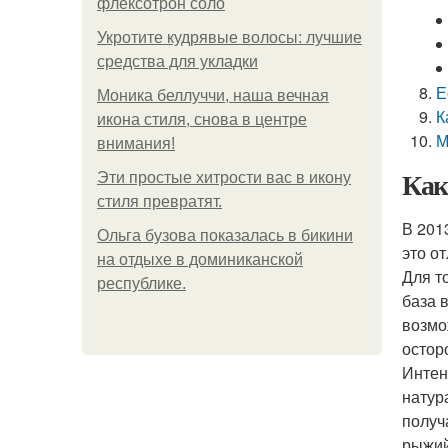
флексотрон соло
Укротите кудрявые волосы: лучшие
средства для укладки
Е
Моника беллуччи, наша вечная
К
икона стиля, снова в центре
М
внимания!
Как
Эти простые хитрости вас в икону
стиля превратят.
В 201
Ольга бузова показалась в бикини
это о
на отдыхе в доминиканской
Для т
республике.
база 
возмо
остор
Интен
натур
получ
рыжий