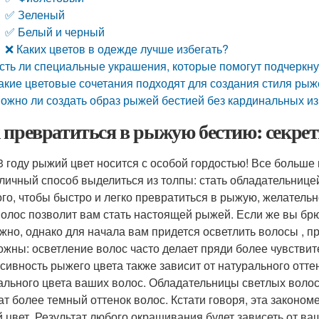
✅ Зеленый
✅ Белый и черный
❌ Каких цветов в одежде лучше избегать?
сть ли специальные украшения, которые помогут подчеркну
акие цветовые сочетания подходят для создания стиля рыж
ожно ли создать образ рыжей бестией без кардинальных и
 превратиться в рыжую бестию: секре
3 году рыжий цвет носится с особой гордостью! Все больш
тличный способ выделиться из толпы: стать обладательнице
ого, чтобы быстро и легко превратиться в рыжую, желательн
волос позволит вам стать настоящей рыжей. Если же вы брю
жно, однако для начала вам придется осветлить волосы , п
ожны: осветление волос часто делает пряди более чувствит
сивность рыжего цвета также зависит от натурального оттен
ального цвета ваших волос. Обладательницы светлых волос 
ат более темный оттенок волос. Кстати говоря, эта законом
 цвет. Результат любого окрашивания будет зависеть от ва