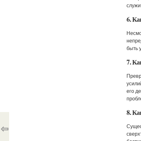
служи
6. Ка
Несмо
непре
быть 
7. К
Превр
усили
его д
пробл
8. К
⇦
Сущес
сверх