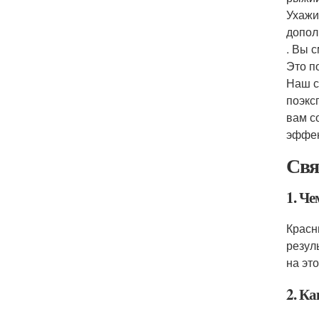
Ухажи
допол
. Вы 
Это п
Наш с
поэкс
вам с
эффек
Свя
1. Ч
Красн
резул
на эт
2. К