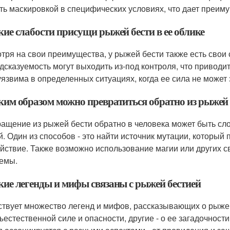
ть маскировкой в специфических условиях, что дает преим
кие слабости присущи рыжей бести в ее облике
тря на свои преимущества, у рыжей бести также есть свои 
дсказуемость могут выходить из-под контроля, что приводи
уязвима в определенных ситуациях, когда ее сила не может 
аким образом можно превратиться обратно из рыжей 
ащение из рыжей бести обратно в человека может быть с
й. Один из способов - это найти источник мутации, который
ействие. Также возможно использование магии или других 
емы.
акие легенды и мифы связаны с рыжей бестией
твует множество легенд и мифов, рассказывающих о рыжей 
ъестественной силе и опасности, другие - о ее загадочност