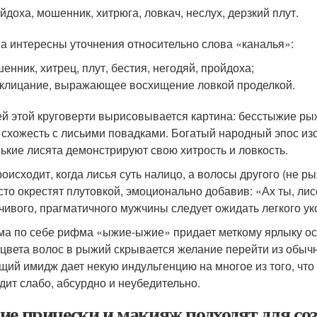
йдоха, мошенник, хитрюга, ловкач, неслух, дерзкий плут.
а интересны уточнения относительно слова «каналья»:
енник, хитрец, плут, бестия, негодяй, пройдоха;
клицание, выражающее восхищение ловкой проделкой.
ей этой круговерти вырисовывается картина: бесстыжие ры
 схожесть с лисьими повадками. Богатый народный эпос изо
ькие лисята демонстрируют свою хитрость и ловкость.
роисходит, когда лисья суть налицо, а волосы другого (не 
сто окрестят плутовкой, эмоционально добавив: «Ах ты, лис
чивого, прагматичного мужчины следует ожидать легкого уко
ма по себе рифма «ыжие-ыжие» придает меткому ярлыку о
 цвета волос в рыжий скрывается желание перейти из обыч
щий имидж дает некую индульгенцию на многое из того, чт
дит слабо, абсурдно и неубедительно.
ие прически и макияж подходят для со