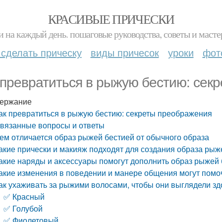
КРАСИВЫЕ ПРИЧЕСКИ
и на каждый день. пошаговые руководства, советы и масте
 сделать прическу
виды причесок
уроки
фот
 превратиться в рыжую бестию: сек
ержание
ак превратиться в рыжую бестию: секреты преображения
вязанные вопросы и ответы
ем отличается образ рыжей бестией от обычного образа
акие прически и макияж подходят для создания образа рыж
акие наряды и аксессуары помогут дополнить образ рыжей
акие изменения в поведении и манере общения могут помо
ак ухаживать за рыжими волосами, чтобы они выглядели зд
✅ Красный
✅ Голубой
✅ Фиолетовый