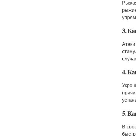
Рыжая
рыжие
упрям
3. Ка
Атаки
стиму
случа
4. К
Укрощ
причи
устан
5. Ка
В сво
быстр