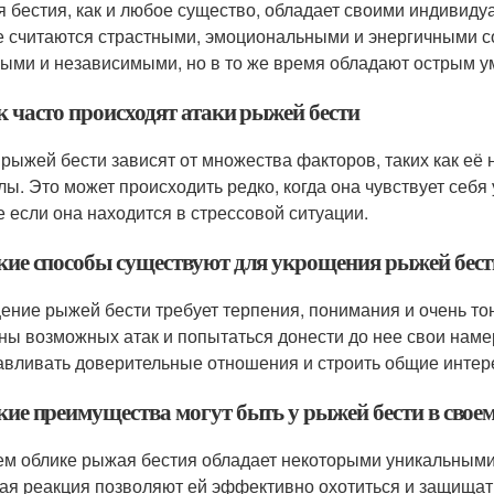
 бестия, как и любое существо, обладает своими индивиду
 считаются страстными, эмоциональными и энергичными со
ыми и независимыми, но в то же время обладают острым у
к часто происходят атаки рыжей бести
 рыжей бести зависят от множества факторов, таких как её
лы. Это может происходить редко, когда она чувствует себ
е если она находится в стрессовой ситуации.
акие способы существуют для укрощения рыжей бест
ение рыжей бести требует терпения, понимания и очень то
ны возможных атак и попытаться донести до нее свои нам
авливать доверительные отношения и строить общие интере
кие преимущества могут быть у рыжей бести в своем
ем облике рыжая бестия обладает некоторыми уникальными 
ая реакция позволяют ей эффективно охотиться и защищать