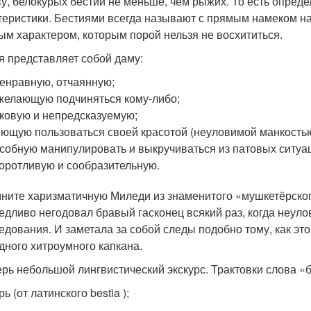
ву, белокурых бестий не меньше, чем рыжих. То есть опре
теристики. Бестиями всегда называют с прямым намеком на
ым характером, которым порой нельзя не восхититься.
я представляет собой даму:
енравную, отчаянную;
желающую подчиняться кому-либо;
ковую и непредсказуемую;
ющую пользоваться своей красотой (неуловимой манкостью
собную манипулировать и выкручиваться из патовых ситуа
оротливую и сообразительную.
ните харизматичную Миледи из знаменитого «мушкетёрского
едливо негодовал бравый гасконец всякий раз, когда неуло
едования. И заметала за собой следы подобно тому, как это
дного хитроумного капкана.
ерь небольшой лингвистический экскурс. Трактовки слова «
рь (от латинского bestia );