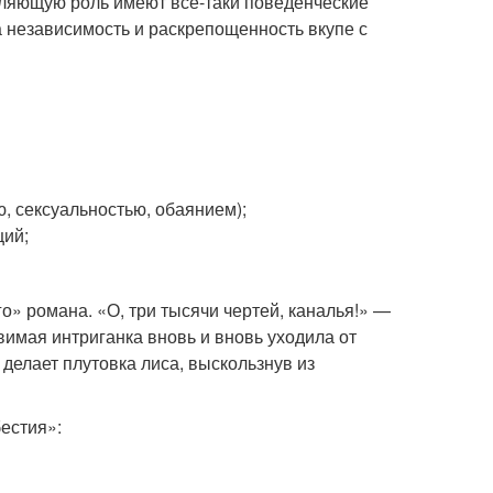
деляющую роль имеют все-таки поведенческие
 независимость и раскрепощенность вкупе с
, сексуальностью, обаянием);
ций;
» романа. «О, три тысячи чертей, каналья!» —
вимая интриганка вновь и вновь уходила от
 делает плутовка лиса, выскользнув из
бестия»: