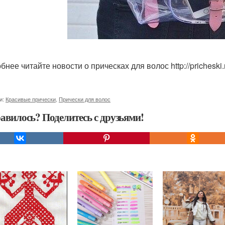
нее читайте новости о прическах для волос http://pricheski.r
и:
Красивые прически
,
Прически для волос
авилось? Поделитесь с друзьями!