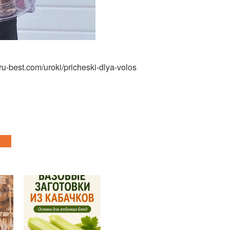
u-best.com/uroki/pricheski-dlya-volos