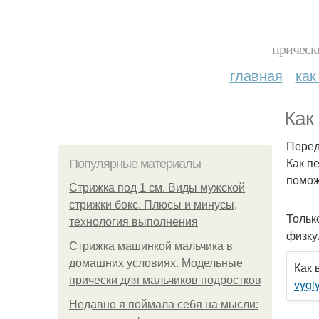
прическ
главная
как
Как
Перед
Как п
Популярные материалы
помож
Стрижка под 1 см. Виды мужской
стрижки бокс. Плюсы и минусы,
Тольк
технология выполнения
физку
Стрижка машинкой мальчика в
домашних условиях. Модельные
Как 
прически для мальчиков подростков
vygl
Недавно я поймала себя на мысли: