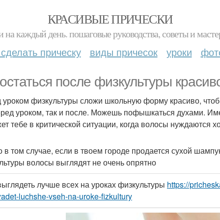
КРАСИВЫЕ ПРИЧЕСКИ
и на каждый день. пошаговые руководства, советы и масте
 сделать прическу
виды причесок
уроки
фот
 остаться после физкультуры красив
 уроком физкультуры сложи школьную форму красиво, чтоб
еред уроком, так и после. Можешь пофышкаться духами. Име
ет тебе в критической ситуации, когда волосы нуждаются х
о в том случае, если в твоем городе продается сухой шампунь
льтуры волосы выглядят не очень опрятно
выглядеть лучше всех на уроках физкультуры
https://priches
yadet-luchshe-vseh-na-uroke-fizkultury