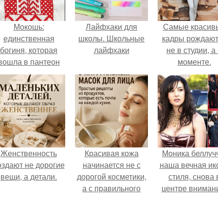
Мокошь:
Лайфхаки для
Самые красив
единственная
школы. Школьные
кадры рождают
богиня, которая
лайфхаки
не в студии, а
вошла в пантеон
моменте.
князя Владимира.
Женственность
Красивая кожа
Моника беллуч
оздают не дорогие
начинается не с
наша вечная ик
вещи, а детали.
дорогой косметики,
стиля, снова 
а с правильного
центре вниман
ухода.