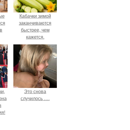
ые
Кабачки зимой
ся
заканчиваются
 в
быстрее, чем
кажется.
чи,
Это снова
она
случилось ….
в
ия!