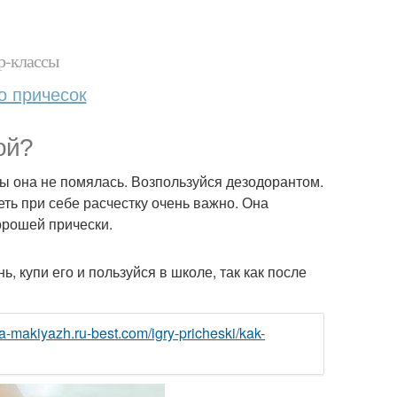
р-классы
о причесок
ой?
ы она не помялась. Возпользуйся дезодорантом.
ть при себе расчестку очень важно. Она
орошей прически.
, купи его и пользуйся в школе, так как после
ka-makiyazh.ru-best.com/igry-pricheski/kak-