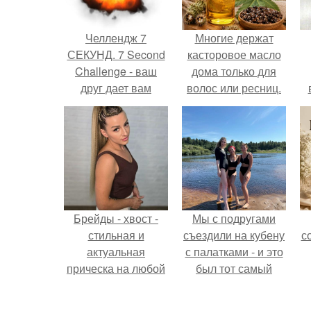
Челлендж 7
Многие держат
СЕКУНД. 7 Second
касторовое масло
Challenge - ваш
дома только для
друг дает вам
волос или ресниц.
задание, вы
должны выполнить
его всего за 7
секунд.
Брейды - хвост -
Мы с подругами
стильная и
съездили на кубену
с
актуальная
с палатками - и это
прическа на любой
был тот самый
случай.
отдых, после
которого долго