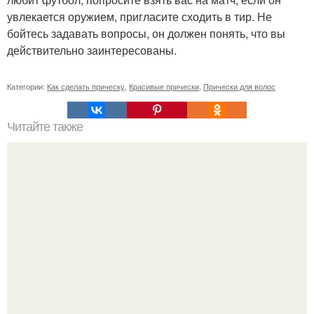
увлекается оружием, пригласите сходить в тир. Не
бойтесь задавать вопросы, он должен понять, что вы
действительно заинтересованы.
Категории:
Как сделать прическу
,
Красивые прически
,
Прически для волос
Читайте также
Челлендж 7 СЕКУНД. 7 Second Challenge - ваш друг дает
вам задание, вы должны выполнить его всего за 7
секунд.