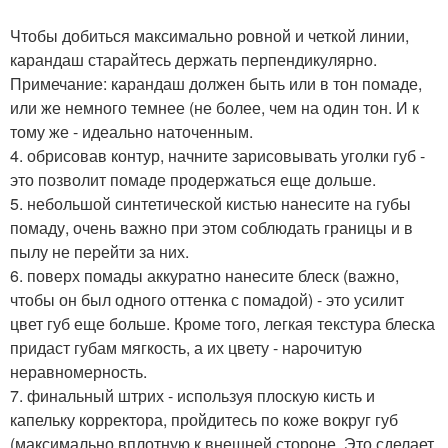
Чтобы добиться максимально ровной и четкой линии,
карандаш старайтесь держать перпендикулярно.
Примечание: карандаш должен быть или в тон помаде,
или же немного темнее (не более, чем на один тон. И к
тому же - идеально наточенным.
4. обрисовав контур, начните зарисовывать уголки губ -
это позволит помаде продержаться еще дольше.
5. небольшой синтетической кистью нанесите на губы
помаду, очень важно при этом соблюдать границы и в
пылу не перейти за них.
6. поверх помады аккуратно нанесите блеск (важно,
чтобы он был одного оттенка с помадой) - это усилит
цвет губ еще больше. Кроме того, легкая текстура блеска
придаст губам мягкость, а их цвету - нарочитую
неравномерность.
7. финальный штрих - используя плоскую кисть и
капельку корректора, пройдитесь по коже вокруг губ
(максимально вплотную к внешней стороне. Это сделает