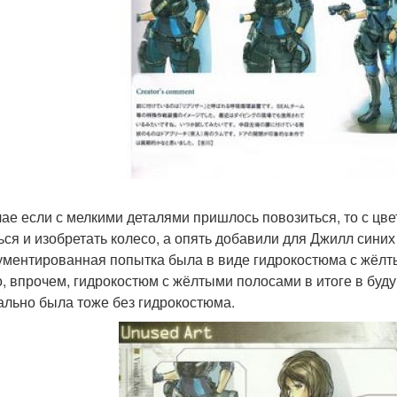
чае если с мелкими деталями пришлось повозиться, то с цв
ься и изобретать колесо, а опять добавили для Джилл синих
ументированная попытка была в виде гидрокостюма с жёлты
, впрочем, гидрокостюм с жёлтыми полосами в итоге в буду
ально была тоже без гидрокостюма.