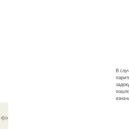
В слу
парит
задок
пошло
изнач
⇦