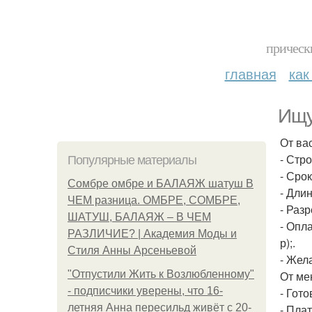
прическ
главная
как
Ищу
От вас
- Стр
Популярные материалы
- Сро
Сомбре омбре и БАЛАЯЖ шатуш В
- Дли
ЧЕМ разница. ОМБРЕ, СОМБРЕ,
- Раз
ШАТУШ, БАЛАЯЖ – В ЧЕМ
- Опл
РАЗЛИЧИЕ? | Академия Моды и
р);.
Стиля Анны Арсеньевой
- Жел
"Отпустили Жить к Возлюбленному"
От ме
- подписчики уверены, что 16-
- Гото
летняя Анна пересильд живёт с 20-
- Плат