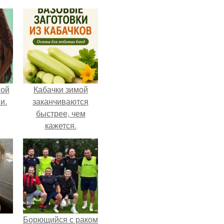
вой
Кабачки зимой
и.
заканчиваются
быстрее, чем
кажется.
Борющийся с раком