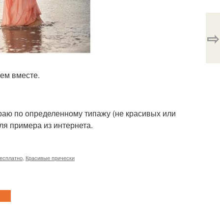
⇨
уем вместе.
раю по определенному типажу (не красивых или
ля примера из интернета.
есплатно
,
Красивые прически