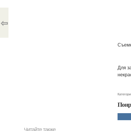
⇦
Съемк
Для з
некра
Категори
Понр
Читайте также