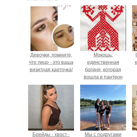
Девочки, помните,
Мокошь:
что лицо - это ваша
единственная
визитная карточка!
богиня, которая
вошла в пантеон
князя Владимира.
Брейды - хвост -
Мы с подругами