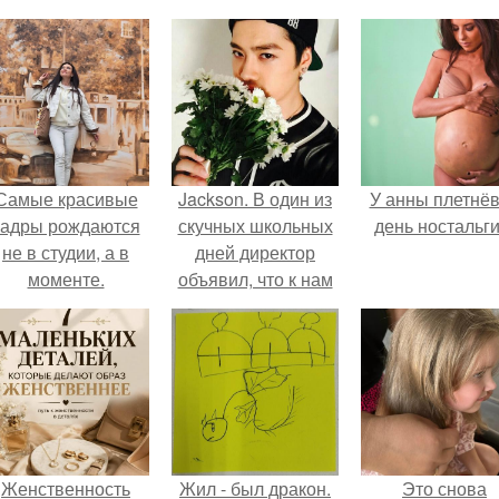
Самые красивые
Jackson. В один из
У анны плетнё
кадры рождаются
скучных школьных
день ностальги
не в студии, а в
дней директор
моменте.
объявил, что к нам
переходит новый
мальчик.
Женственность
Жил - был дракон.
Это снова