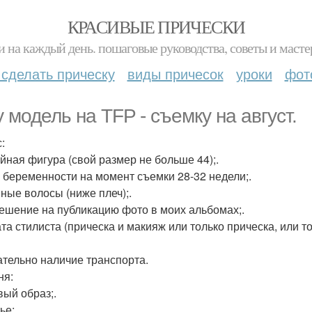
КРАСИВЫЕ ПРИЧЕСКИ
и на каждый день. пошаговые руководства, советы и масте
 сделать прическу
виды причесок
уроки
фот
 модель на TFP - съемку на август.
:
ойная фигура (свой размер не больше 44);.
к беременности на момент съемки 28-32 недели;.
нные волосы (ниже плеч);.
решение на публикацию фото в моих альбомах;.
ата стилиста (прическа и макияж или только прическа, или 
ательно наличие транспорта.
ня:
вый образ;.
ье;.