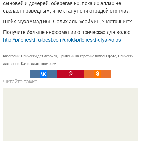
сыновей и дочерей, оберегая их, пока их аллах не
сделает праведным, и не станут они отрадой его глаз.
Шейх Мухаммад ибн Салих аль-'усаймин, ? Источник:?
Получите больше информации о прическах для волос
http://pricheski.ru-best.com/uroki/pricheski-dlya-volos
Категории:
Прически для девочек
,
Прически на короткие волосы фото
,
Прически
для волос
,
Как сделать прическу
Читайте также
В том случае, если нужно быстро отрастить волосы и