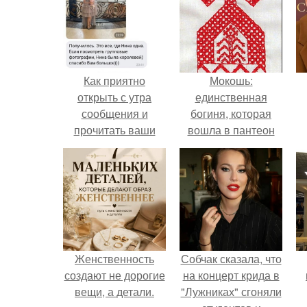
Как приятно
Мокошь:
открыть с утра
единственная
сообщения и
богиня, которая
прочитать ваши
вошла в пантеон
фото отчёты.
князя Владимира.
Женственность
Собчак сказала, что
создают не дорогие
на концерт крида в
вещи, а детали.
"Лужниках" сгоняли