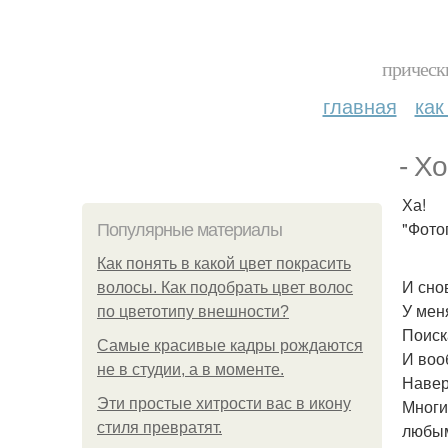
прическ
главная
как
- Х
Ха!
"Фото
Популярные материалы
Как понять в какой цвет покрасить
И снов
волосы. Как подобрать цвет волос
У мен
по цветотипу внешности?
Поиск
Самые красивые кадры рождаются
И воо
не в студии, а в моменте.
Навер
Эти простые хитрости вас в икону
Многи
стиля превратят.
любым