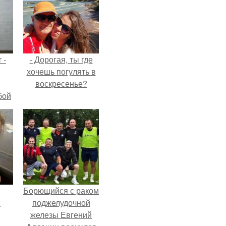
 -
- Дорогая, ты где
хочешь погулять в
воскресенье?
бой
Борющийся с раком
.
поджелудочной
железы Евгений