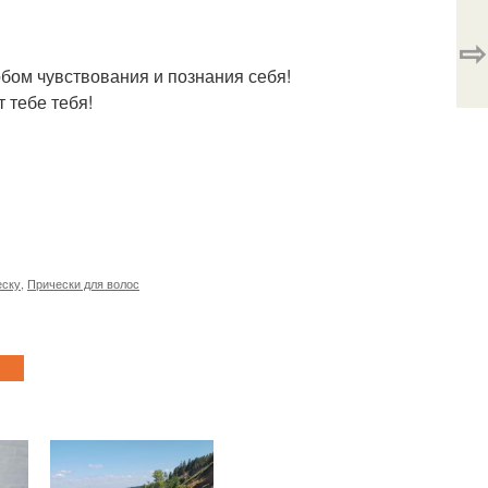
⇨
обом чувствования и познания себя!
 тебе тебя!
еску
,
Прически для волос