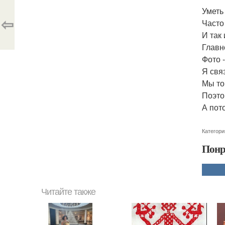
Уметь
⇦
Часто
И так
Главн
Фото -
Я свя
Мы тог
Поэто
А пот
Категори
Понр
Читайте также