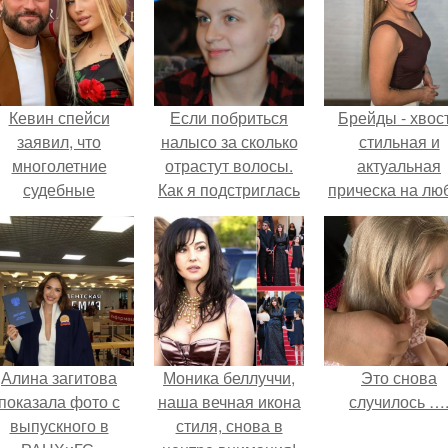
Кевин спейси
Если побриться
Брейды - хвост
заявил, что
налысо за сколько
стильная и
многолетние
отрастут волосы.
актуальная
судебные
Как я подстриглась
прическа на лю
разбирательства
налысо и как
случай.
практически
изменились волосы
уничтожили его
после этого
состояние.
Алина загитова
Моника беллуччи,
Это снова
показала фото с
наша вечная икона
случилось …
выпускного в
стиля, снова в