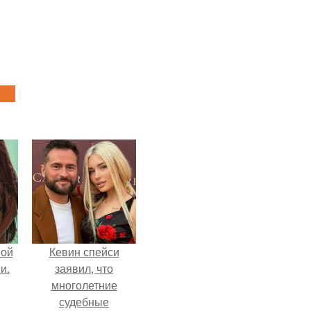
вой
Кевин спейси
и.
заявил, что
многолетние
судебные