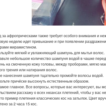
од за афроприческами также требует особого внимания и не
ервую неделю идет привыкание и при появлении раздражени
рами мирамистином.
ользуйте мягкий и увлажняющий шампунь для мытья волос.
бавьте небольшое количество шампуня водой в чашке пере
нь на смоченную кожу головы, между проборами, мягко ма
ого трения или натирания волос.
ле нанесения шампуня тщательно промойте волосы водой.
вольте причёске высохнуть естественным образом.
самое главное. Все вопросы, которые вас интересуют, вы м
льствием расскажу о всех нюансах плетений, чтобы у вас н
то пример плетения классических кос на затылок. Цвет вруч
ено за 2 часа 15 кос.