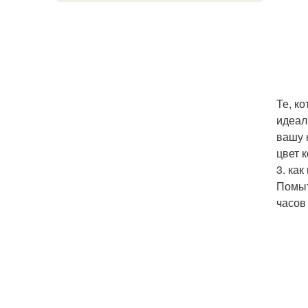
Те, к
идеал
вашу 
цвет 
3. ка
Помыт
часов