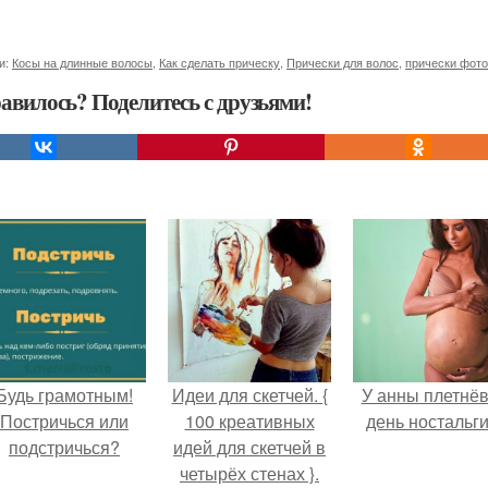
и:
Косы на длинные волосы
,
Как сделать прическу
,
Прически для волос
,
прически фото
авилось? Поделитесь с друзьями!
Будь грамотным!
Идеи для скетчей. {
У анны плетнё
Постричься или
100 креативных
день ностальги
подстричься?
идей для скетчей в
четырёх стенах }.