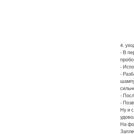
4. ух
- В п
пробо
- Исп
- Раз
шампу
сильн
- Пос
- Поз
Ну и 
удово
На фо
Заплет