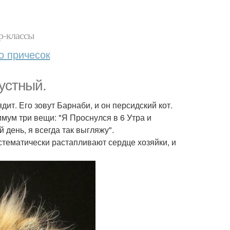
р-классы
о причесок
рустный.
дит. Его зовут Барнаби, и он персидский кот.
имум три вещи: "Я Проснулся в 6 Утра и
й день, я всегда так выгляжу".
стематически растапливают сердце хозяйки, и