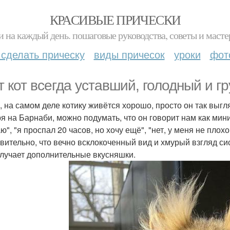
КРАСИВЫЕ ПРИЧЕСКИ
и на каждый день. пошаговые руководства, советы и масте
 сделать прическу
виды причесок
уроки
фот
т кот всегда уставший, голодный и г
, на самом деле котику живётся хорошо, просто он так выгля
я на Барнаби, можно подумать, что он говорит нам как мин
", "я проспал 20 часов, но хочу ещё", "нет, у меня не плохо
вительно, что вечно всклокоченный вид и хмурый взгляд си
олучает дополнительные вкусняшки.