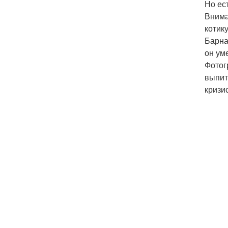
Но ест
Внима
котику
Барна
он ум
Фотог
выпит
кризи