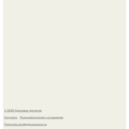
Ее величество, кстати, тоже одна из моих любимых
женских персонажей.
Алина загитова показала фото с выпускного в РАНХиГС.
© 2026 Красивые прически
Контакты
Пользовательское соглашение
Политика конфидециальности