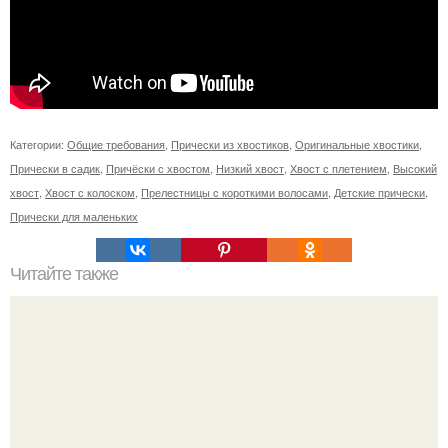
Категории:
Общие требования
,
Прически из хвостиков
,
Оригинальные хвостики
,
Прически в садик
,
Причёски с хвостом
,
Низкий хвост
,
Хвост с плетением
,
Высокий
хвост
,
Хвост с колоском
,
Прелестницы с короткими волосами
,
Детские прически
,
Прически для маленьких
Читайте также