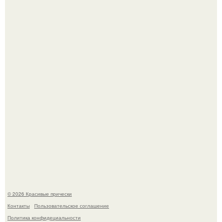
Женственность создают не дорогие вещи, а детали.
Моника беллуччи, наша вечная икона стиля, снова в
центре внимания!
© 2026 Красивые прически
Контакты
Пользовательское соглашение
Политика конфидециальности