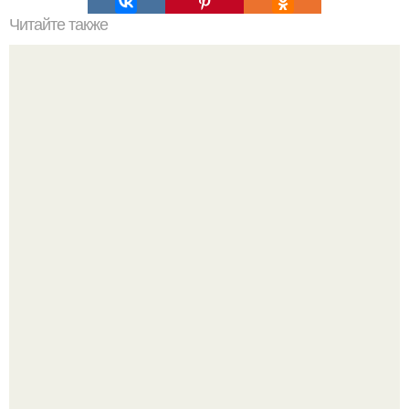
Читайте также
От чего на голове болячки. Язвочки на голове:
возможные причины появления
Многие держат касторовое масло дома только для волос