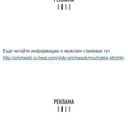
Ещё читайте информацию о мужских стрижках тут
http://pricheski.ru-best.com/vidy-prichesok/muzhskie-strizhki