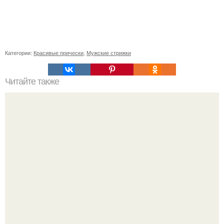
Категории:
Красивые прически
,
Мужские стрижки
Читайте также
У каждой из женщин бывают периоды энергетического
спада.