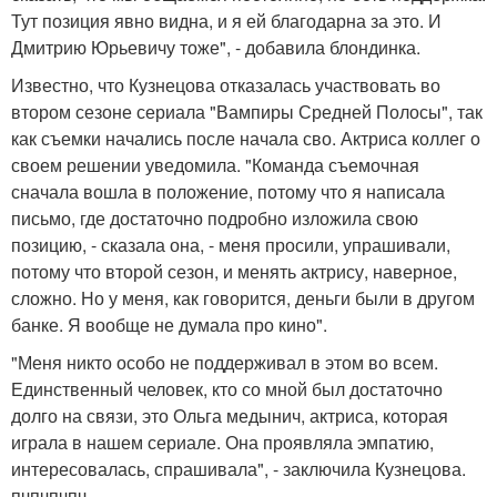
Тут позиция явно видна, и я ей благодарна за это. И
Дмитрию Юрьевичу тоже", - добавила блондинка.
Известно, что Кузнецова отказалась участвовать во
втором сезоне сериала "Вампиры Средней Полосы", так
как съемки начались после начала сво. Актриса коллег о
своем решении уведомила. "Команда съемочная
сначала вошла в положение, потому что я написала
письмо, где достаточно подробно изложила свою
позицию, - сказала она, - меня просили, упрашивали,
потому что второй сезон, и менять актрису, наверное,
сложно. Но у меня, как говорится, деньги были в другом
банке. Я вообще не думала про кино".
"Меня никто особо не поддерживал в этом во всем.
Единственный человек, кто со мной был достаточно
долго на связи, это Ольга медынич, актриса, которая
играла в нашем сериале. Она проявляла эмпатию,
интересовалась, спрашивала", - заключила Кузнецова.
пчпчпчпч.