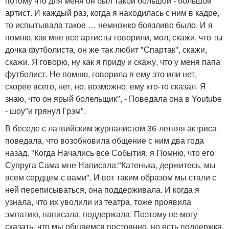
потому что для меня он был такой большой - большой
артист. И каждый раз, когда я находилась с ним в кадре,
то испытывала такое … немножко боязливо было. И я
помню, как мне все артисты говорили, мол, скажи, что ты
дочка футболиста, он же так любит "Спартак", скажи,
скажи. Я говорю, ну как я приду и скажу, что у меня папа
футболист. Не помню, говорила я ему это или нет,
скорее всего, нет, но, возможно, ему кто-то сказал. Я
знаю, что он ярый болельщик", - Поведала она в Youtube
- шоу"и грянул Грэм".
В беседе с латвийским журналистом 36-летняя актриса
поведала, что возобновила общение с ним два года
назад. "Когда Начались все События, я Помню, что его
Супруга Сама мне Написала:"Катенька, держитесь, мы
всем сердцем с вами". И вот таким образом мы стали с
ней переписываться, она поддерживала. И когда я
узнала, что их уволили из театра, тоже проявила
эмпатию, написала, поддержала. Поэтому не могу
сказать, что мы общаемся постоянно, но есть поддержка.