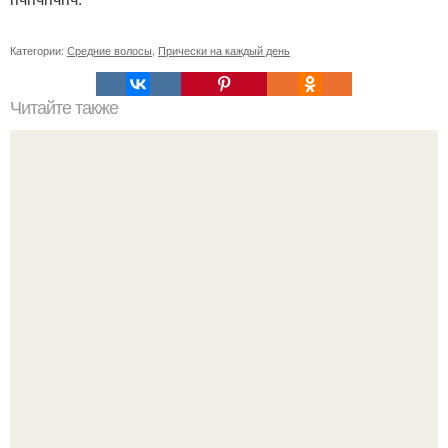
Категории:
Средние волосы
,
Прически на каждый день
Читайте также
Схемы окрашивания омбре шатуш балаяж. Как выбрать
окрашивание для себя