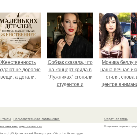
Женственность
Собчак сказала, что
Моника беллуч
оздают не дорогие
на концерт крида в
наша вечная ик
вещи, а детали.
"Лужниках" сгоняли
стиля, снова 
студентов и
центре вниман
школьников, чтобы
забить зал, но даже
так везде были
пустоты.
онтакты
Пользовательское соглашение
Обратная связь
олитика конфидециальности
Копирование разрешено при у
 Москва, ЦАО, Красносельский, Мясницкая улица 38 стр.1, м. Чистые пруды