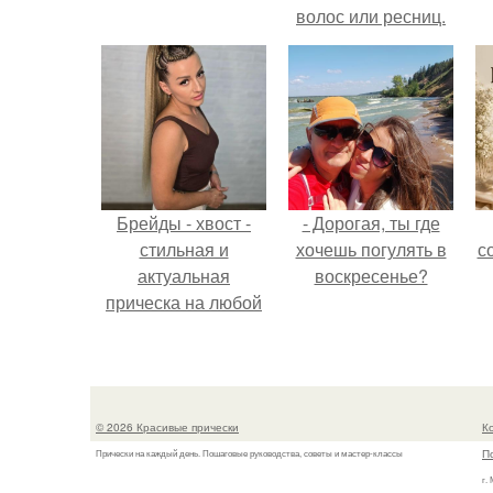
волос или ресниц.
Брейды - хвост -
- Дорогая, ты где
стильная и
хочешь погулять в
с
актуальная
воскресенье?
прическа на любой
случай.
© 2026 Красивые прически
К
П
Прически на каждый день. Пошаговые руководства, советы и мастер-классы
г.