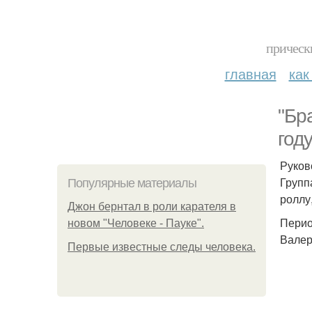
прическ
главная
как
"Бр
год
Руков
Групп
Популярные материалы
роллу,
Джон бернтал в роли карателя в
Перио
новом "Человеке - Пауке".
Валер
Первые известные следы человека.