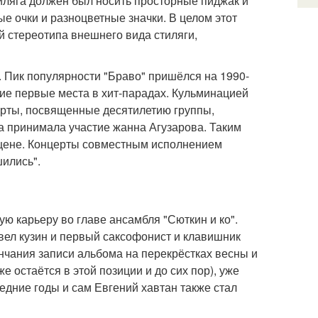
иляга должен был носить просторные пиджак и
ые очки и разноцветные значки. В целом этот
й стереотипа внешнего вида стиляги,
. Пик популярности "Браво" пришёлся на 1990-
ие первые места в хит-парадах. Кульминацией
ерты, посвященные десятилетию группы,
а принимала участие жанна Агузарова. Таким
 сцене. Концерты совместным исполнением
ились".
ую карьеру во главе ансамбля "Сюткин и ко".
авел кузин и первый саксофонист и клавишник
нчания записи альбома на перекрёстках весны и
е остаётся в этой позиции и до сих пор), уже
ледние годы и сам Евгений хавтан также стал