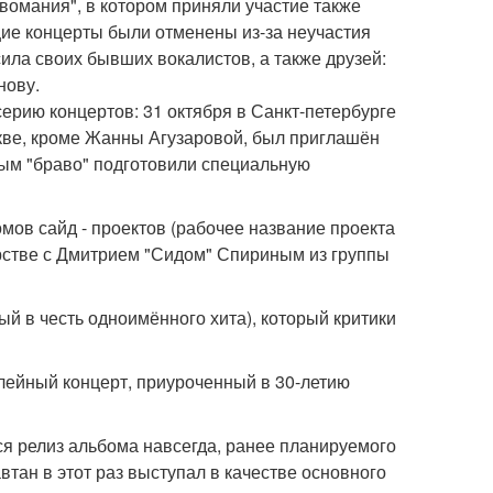
вомания", в котором приняли участие также
ие концерты были отменены из-за неучастия
сила своих бывших вокалистов, а также друзей:
нову.
серию концертов: 31 октября в Санкт-петербурге
кве, кроме Жанны Агузаровой, был приглашён
ым "браво" подготовили специальную
мов сайд - проектов (рабочее название проекта
торстве с Дмитрием "Сидом" Спириным из группы
ый в честь одноимённого хита), который критики
илейный концерт, приуроченный в 30-летию
лся релиз альбома навсегда, ранее планируемого
втан в этот раз выступал в качестве основного