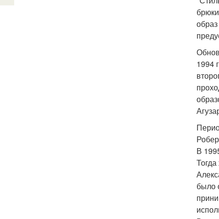
"Стил
брюки
образ
преду
Обнов
1994 
второ
прохо
образ
Агуза
Перио
Робер
В 199
Тогда
Алекс
было 
прини
испол