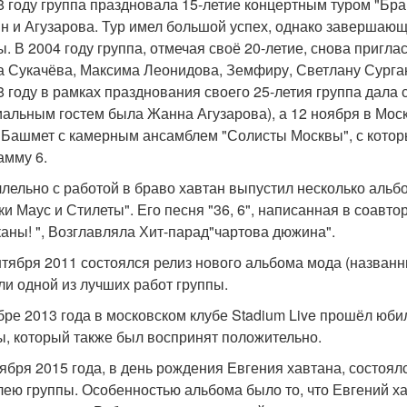
8 году группа праздновала 15-летие концертным туром "Бра
н и Агузарова. Тур имел большой успех, однако завершающ
. В 2004 году группа, отмечая своё 20-летие, снова пригла
а Сукачёва, Максима Леонидова, Земфиру, Светлану Сурга
8 году в рамках празднования своего 25-летия группа дала 
иальным гостем была Жанна Агузарова), а 12 ноября в Мос
Башмет с камерным ансамблем "Солисты Москвы", с котор
амму 6.
лельно с работой в браво хавтан выпустил несколько альбо
кки Маус и Стилеты". Его песня "36, 6", написанная в соав
каны! ", Возглавляла Хит-парад"чартова дюжина".
нтября 2011 состоялся релиз нового альбома мода (названн
ли одной из лучших работ группы.
бре 2013 года в московском клубе Stadium Live прошёл юб
ы, который также был воспринят положительно.
тября 2015 года, в день рождения Евгения хавтана, состоя
лею группы. Особенностью альбома было то, что Евгений ха