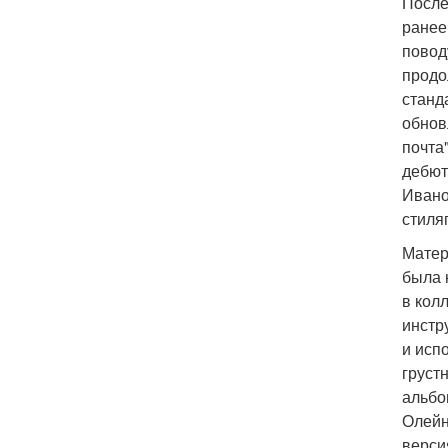
После
ранее
повод
продо
станд
обнов
почта
дебюти
Ивано
стиля
Матер
была 
в кол
инстр
и исп
груст
альбо
Олейн
верси