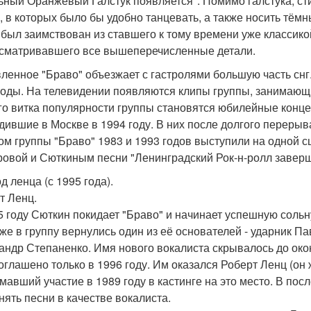
ьный Оранжевый Галстук появляется". Помимо галстука, ст
, в которых было бы удобно танцевать, а также носить тёмн
 был заимствован из ставшего к тому времени уже классико
сматривавшего все вышеперечисленные детали.
ленное "Браво" объезжает с гастролями большую часть снг
годы. На телевидении появляются клипы группы, занимающ
го витка популярности группы становятся юбилейные конц
дившие в Москве в 1994 году. В них после долгого перерыв
ом группы "Браво" 1983 и 1993 годов выступили на одной
ровой и Сюткиным песни "Ленинградский Рок-н-ролл заверш
д ленца (с 1995 года).
т Ленц.
5 году Сюткин покидает "Браво" и начинает успешную сольн
 же в группу вернулись один из её основателей - ударник П
андр Степаненко. Имя нового вокалиста скрывалось до око
оглашено только в 1996 году. Им оказался Роберт Ленц (он ж
мавший участие в 1989 году в кастинге на это место. В пос
нять песни в качестве вокалиста.