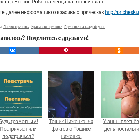
иста, сместив Роберта ленца на второй план.
те далее информацию о красивых прическах
http://pricheski
и:
Легкие прически
,
Красивые прически
,
Прически на каждый день
авилось? Поделитесь с друзьями!
Будь грамотным!
Тошик Ниженко. 50
У анны плетнё
Постричься или
фактов о Тошике
день ностальги
подстричься?
ниженко.