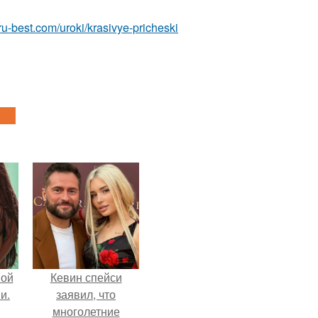
.ru-best.com/uroki/krasivye-pricheski
вой
Кевин спейси
и.
заявил, что
многолетние