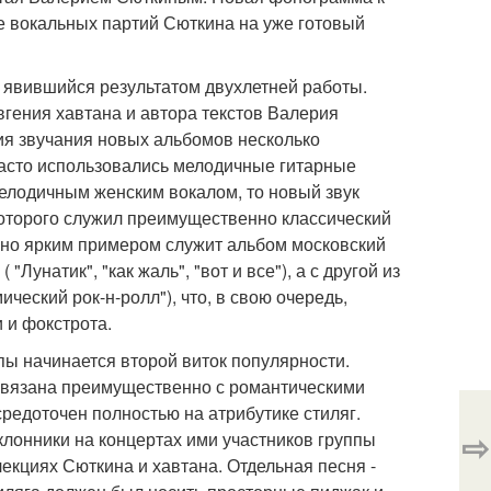
 вокальных партий Сюткина на уже готовый
 явившийся результатом двухлетней работы.
гения хавтана и автора текстов Валерия
ция звучания новых альбомов несколько
 часто использовались мелодичные гитарные
елодичным женским вокалом, то новый звук
 которого служил преимущественно классический
енно ярким примером служит альбом московский
Лунатик", "как жаль", "вот и все"), а с другой из
ческий рок-н-ролл"), что, в свою очередь,
и и фокстрота.
ппы начинается второй виток популярности.
 связана преимущественно с романтическими
редоточен полностью на атрибутике стиляг.
⇨
лонники на концертах ими участников группы
лекциях Сюткина и хавтана. Отдельная песня -