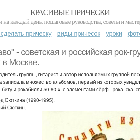
КРАСИВЫЕ ПРИЧЕСКИ
и на каждый день. пошаговые руководства, советы и масте
 сделать прическу
виды причесок
уроки
фот
аво" - советская и российская рок-г
у в Москве.
одитель группы, гитарист и автор исполняемых группой песе
а записала множество альбомов, первый из которых увидел св
 биту и рокабилли 50-60-х, с элементами сёрф - рока, ска, с
д Сюткина (1990-1995).
ий Сюткин.