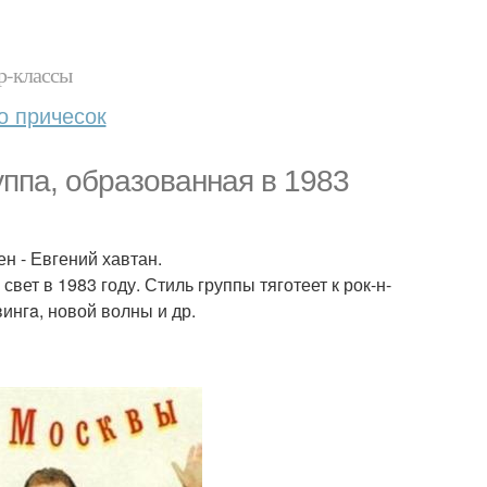
р-классы
о причесок
руппа, образованная в 1983
н - Евгений хавтан.
ет в 1983 году. Стиль группы тяготеет к рок-н-
вингa, новой волны и др.