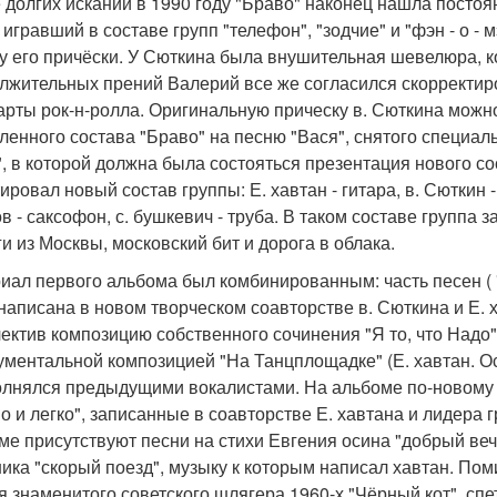
 долгих исканий в 1990 году "Браво" наконец нашла постоя
 игравший в составе групп "телефон", "зодчие" и "фэн - о - 
у его причёски. У Сюткина была внушительная шевелюра, к
лжительных прений Валерий все же согласился скорректиро
арты рок-н-ролла. Оригинальную прическу в. Сюткина можн
ленного состава "Браво" на песню "Вася", снятого специал
", в которой должна была состояться презентация нового со
ровал новый состав группы: Е. хавтан - гитара, в. Сюткин - в
в - саксофон, с. бушкевич - труба. В таком составе группа
ги из Москвы, московский бит и дорога в облака.
иал первого альбома был комбинированным: часть песен ( "Ва
написана в новом творческом соавторстве в. Сюткина и Е. х
лектив композицию собственного сочинения "Я то, что Надо"
ументальной композицией "На Танцплощадке" (Е. хавтан. 
олнялся предыдущими вокалистами. На альбоме по-новому 
но и легко", записанные в соавторстве Е. хавтана и лидера г
ме присутствуют песни на стихи Евгения осина "добрый вече
ика "скорый поезд", музыку к которым написал хавтан. Пом
я знаменитого советского шлягера 1960-х "Чёрный кот", с