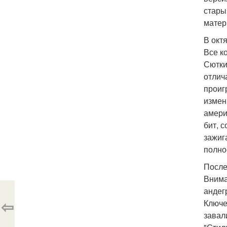
стары
матер
В окт
Все к
Сютки
отлич
проиг
измен
амери
бит, с
зажиг
полнос
После
Внима
андег
⇦
Ключе
завал