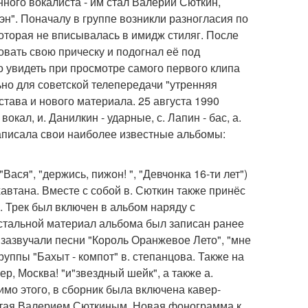
нного вокалиста - им стал Валерий Сюткин,
мэн". Поначалу в группе возникли разногласия по
оторая не вписывалась в имидж стиляг. После
вать свою прическу и подогнал её под
о увидеть при просмотре самого первого клипа
ьно для советской телепередачи "утренняя
става и нового материала. 25 августа 1990
окал, и. Данилкин - ударные, с. Лапин - бас, а.
 записала свои наиболее известные альбомы:
ся", "держись, пижон! ", "Девчонка 16-ти лет")
автана. Вместе с собой в. Сюткин также принёс
. Трек был включен в альбом наряду с
Остальной материал альбома был записан ранее
зазвучали песни "Король Оранжевое Лето", "мне
руппы "Бахыт - компот" в. степанцова. Также на
р, Москва! "и"звездный шейк", а также а.
имо этого, в сборник была включена кавер-
петая Валерием Сюткиным. Новая фонограмма к