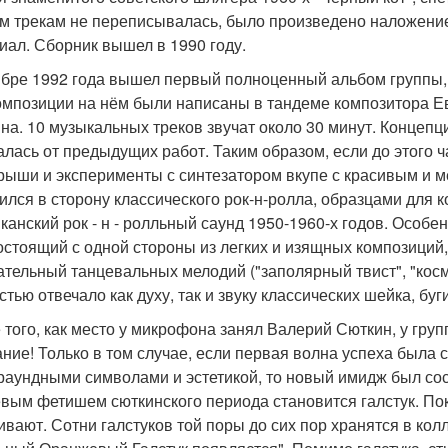
м трекам не переписывалась, было произведено наложение
иал. Сборник вышел в 1990 году.
ябре 1992 года вышел первый полноценный альбом группы,
омпозиции на нём были написаны в тандеме композитора Ев
на. 10 музыкальных треков звучат около 30 минут. Концеп
алась от предыдущих работ. Таким образом, если до этого
рыши и эксперименты с синтезатором вкупе с красивым и м
ился в сторону классического рок-н-ролла, образцами для
канский рок - н - ролльный саунд 1950-1960-х годов. Особ
остоящий с одной стороны из легких и изящных композиций, ( "
ательный танцевальных мелодий ("заполярный твист", "косми
тью отвечало как духу, так и звуку классических шейка, буг
 того, как место у микрофона занял Валерий Сюткин, у гру
ние! Только в том случае, если первая волна успеха была
раундными символами и эстетикой, то новый имидж был сос
вым фетишем сюткинского периода становится галстук. Пок
ивают. Сотни галстуков той поры до сих пор хранятся в кол