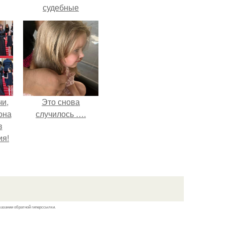
судебные
разбирательства
практически
уничтожили его
состояние.
чи,
Это снова
она
случилось ….
в
ия!
казании обратной гиперссылки.