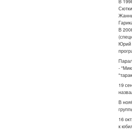
В 199
Сютки
Жанны
Гарик
В 200
(спец
Юрий 
прогр
Парал
- "Ми
"тара
19 се
назва
В ноя
групп
16 ок
к юби