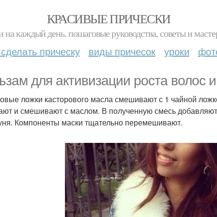
КРАСИВЫЕ ПРИЧЕСКИ
и на каждый день. пошаговые руководства, советы и масте
 сделать прическу
виды причесок
уроки
фот
ьзам для активизации роста волос и
ловые ложки касторового масла смешивают с 1 чайной ложко
ают и смешивают с маслом. В полученную смесь добавляют
ня. Компоненты маски тщательно перемешивают.