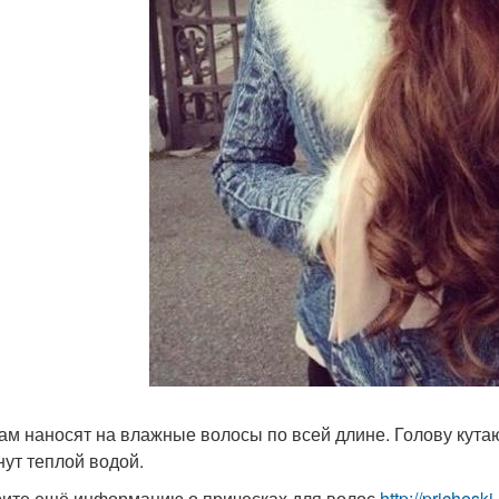
ам наносят на влажные волосы по всей длине. Голову кута
нут теплой водой.
ите ещё информацию о прическах для волос
http://prichesk