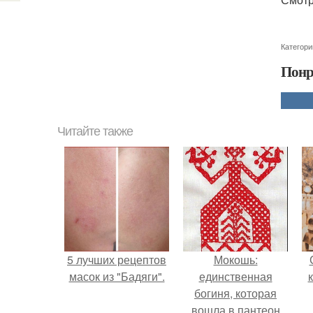
Категори
Понр
Читайте также
5 лучших рецептов
Мокошь:
масок из "Бадяги".
единственная
богиня, которая
вошла в пантеон