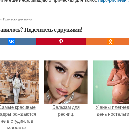
и:
Прически для волос
авилось? Поделитесь с друзьями!
Самые красивые
Бальзам для
У анны плетнё
кадры рождаются
ресниц.
день ностальги
не в студии, а в
моменте.