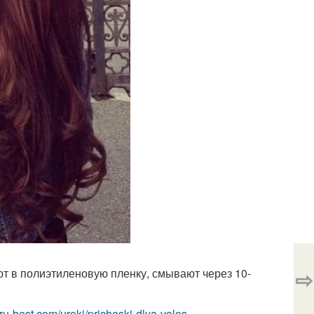
⇨
ют в полиэтиленовую пленку, смывают через 10-
i.ru-best.com/uroki/pricheski-dlya-volos