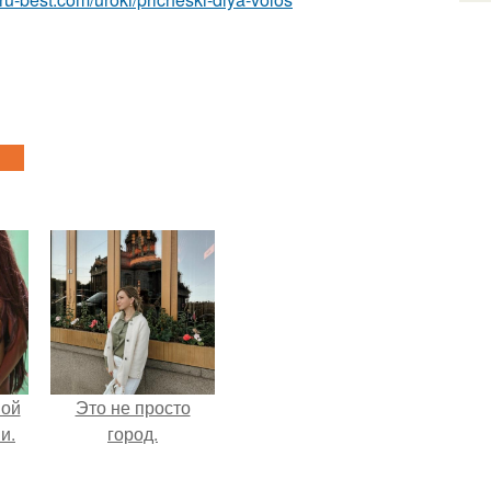
вой
Это не просто
и.
город.