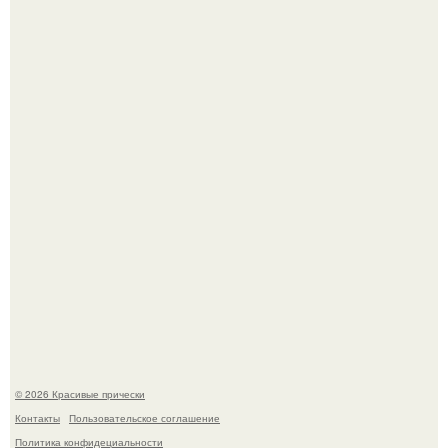
Красивая кожа начинается не с дорогой косметики, а с
правильного ухода.
Моника беллуччи, наша вечная икона стиля, снова в
центре внимания!
© 2026 Красивые прически
Контакты
Пользовательское соглашение
Политика конфидециальности