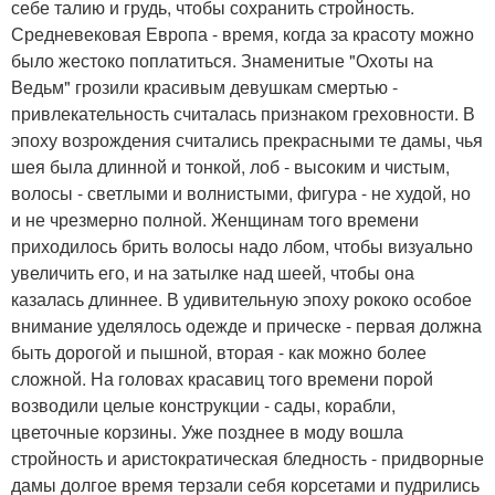
себе талию и грудь, чтобы сохранить стройность.
Средневековая Европа - время, когда за красоту можно
было жестоко поплатиться. Знаменитые "Охоты на
Ведьм" грозили красивым девушкам смертью -
привлекательность считалась признаком греховности. В
эпоху возрождения считались прекрасными те дамы, чья
шея была длинной и тонкой, лоб - высоким и чистым,
волосы - светлыми и волнистыми, фигура - не худой, но
и не чрезмерно полной. Женщинам того времени
приходилось брить волосы надо лбом, чтобы визуально
увеличить его, и на затылке над шеей, чтобы она
казалась длиннее. В удивительную эпоху рококо особое
внимание уделялось одежде и прическе - первая должна
быть дорогой и пышной, вторая - как можно более
сложной. На головах красавиц того времени порой
возводили целые конструкции - сады, корабли,
цветочные корзины. Уже позднее в моду вошла
стройность и аристократическая бледность - придворные
дамы долгое время терзали себя корсетами и пудрились