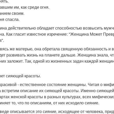
нять.
авшим им, как среди огня.
нием своим.
ня спасла.
на действительно обладает способностью возвысить мужчи
на. Как гласит известное изречение: "Женщина Может Превр
а".
вясь же матерью, она обретала священную обязанность и во
удет развивать жизнь на планете дальше. Женщина знала, чт
 них заложит. Так, одной из жизненных задач каждой женщи
крет сияющей красоты.
красивой - естественное состояние женщины. Читая о мифич
а встретим описание их сияющей красоты. Именно сияющей
артах женской красоты в разных культурах, всех мифически
иняет то, что по описаниям, от них исходило сияние.
веде описывается это сияние, исходящее от человека, прид