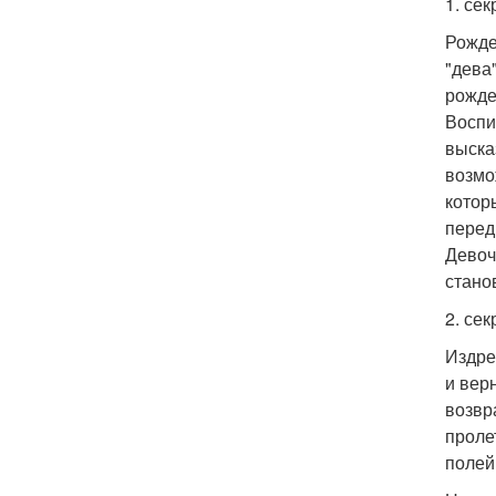
1. сек
Рожде
"дева
рожде
Воспи
выска
возмо
котор
перед
Девоч
стано
2. сек
Издре
и вер
возвр
проле
полей