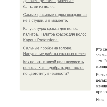
девочек. Детские прически с
бантами из волос
Самые красивые кадры рождаются
не в студии, а в моменте.
Капус студио краска для волос
палитра. Палитра красок для волос
Kapous Professional
Сальные пробки на голове.
Кто с
Нарушение работы сальных желез
"силь
тем, 
Как понять в какой цвет покрасить
женщи
волосы. Как подобрать цвет волос
по цветотипу внешности?
Роль 
целых
женщи
приро
Итак,