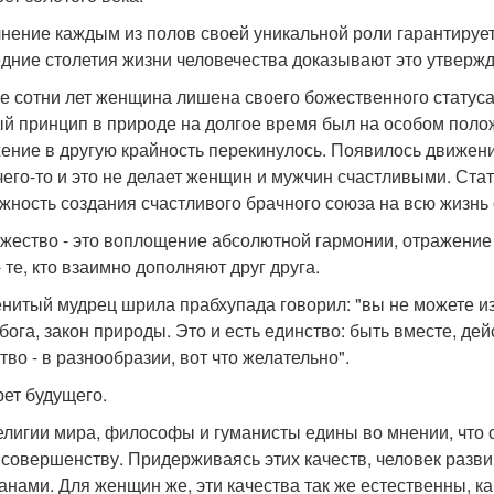
нение каждым из полов своей уникальной роли гарантирует
дние столетия жизни человечества доказывают это утвержд
е сотни лет женщина лишена своего божественного статус
й принцип в природе на долгое время был на особом полож
ение в другую крайность перекинулось. Появилось движен
чего-то и это не делает женщин и мужчин счастливыми. Ста
жность создания счастливого брачного союза на всю жизнь
жество - это воплощение абсолютной гармонии, отражение 
 те, кто взаимно дополняют друг друга.
нитый мудрец шрила прабхупада говорил: "вы не можете из
 бога, закон природы. Это и есть единство: быть вместе, де
тво - в разнообразии, вот что желательно".
рет будущего.
елигии мира, философы и гуманисты едины во мнении, что 
к совершенству. Придерживаясь этих качеств, человек разв
анами. Для женщин же, эти качества так же естественны, к