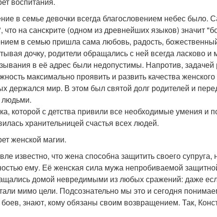
рет воспитания.
ние в семье девочки всегда благословением небес было. С
", что на санскрите (одном из древнейших языков) значит "б
нием в семью пришла сама любовь, радость, божественный
тывая дочку, родители обращались с ней всегда ласково и м
зывания в её адрес были недопустимы. Напротив, задачей р
жность максимально проявить и развить качества женского 
ых держался мир. В этом был святой долг родителей и перед
 людьми.
ка, которой с детства привили все необходимые умения и п
вилась хранительницей счастья всех людей.
рет женской магии.
вле известно, что жена способна защитить своего супруга, 
ностью ему. Её женская сила мужа непробиваемой защитно
ащались домой невредимыми из любых сражений: даже если 
тали мимо цели. Подсознательно мы это и сегодня понимае
 боев, знают, кому обязаны своим возвращением. Так, Конс