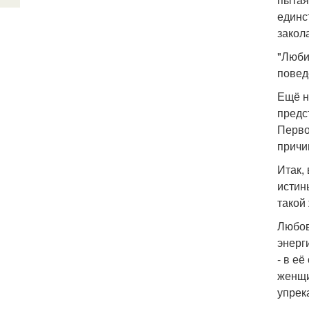
единс
закол
"Люби
повед
Ещё н
предс
Перво
причи
Итак,
истин
такой
Любов
энерг
- в е
женщи
упрек