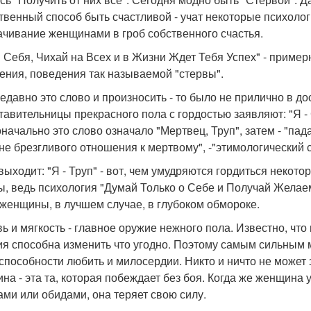
твенный способ быть счастливой - учат некоторые психолог
ачивание женщинами в гроб собственного счастья.
 Себя, Чихай на Всех и в Жизни Ждет Тебя Успех" - пример
ения, поведения так называемой "стервы".
едавно это слово и произносить - то было не прилично в д
тавительницы прекрасного пола с гордостью заявляют: "Я -
начально это слово означало "Мертвец, Труп", затем - "па
не брезгливого отношения к мертвому", -"этимологический с
 выходит: "Я - Труп" - вот, чем умудряются гордиться некот
ы, ведь психология "Думай Только о Себе и Получай Желае
 женщины, в лучшем случае, в глубоком обмороке.
ь и мягкость - главное оружие нежного пола. Известно, чт
ия способна изменить что угодно. Поэтому самым сильным
ё способности любить и милосердии. Никто и ничто не может 
на - эта та, которая побеждает без боя. Когда же женщина 
ами или обидами, она теряет свою силу.