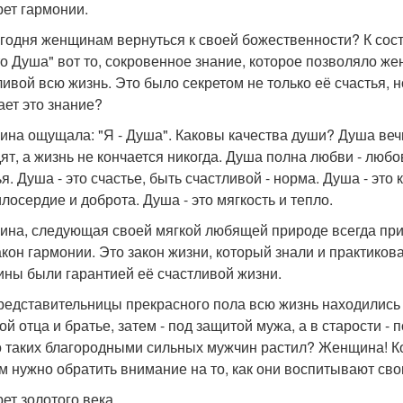
рет гармонии.
егодня женщинам вернуться к своей божественности? К сос
это Душа" вот то, сокровенное знание, которое позволяло 
ливой всю жизнь. Это было секретом не только её счастья, н
ает это знание?
на ощущала: "Я - Душа". Каковы качества души? Душа вечн
дят, а жизнь не кончается никогда. Душа полна любви - люб
ья. Душа - это счастье, быть счастливой - норма. Душа - это
илосердие и доброта. Душа - это мягкость и тепло.
на, следующая своей мягкой любящей природе всегда прит
акон гармонии. Это закон жизни, который знали и практиков
ны были гарантией её счастливой жизни.
представительницы прекрасного пола всю жизнь находились
ой отца и братье, затем - под защитой мужа, а в старости -
о таких благородными сильных мужчин растил? Женщина! К
им нужно обратить внимание на то, как они воспитывают св
рет золотого века.