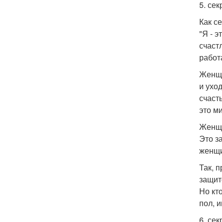
5. сек
Как с
"Я - 
счаст
работ
Женщи
и ухо
счаст
это м
Женщи
Это з
женщи
Так, 
защит
Но кт
пол, 
6. сек