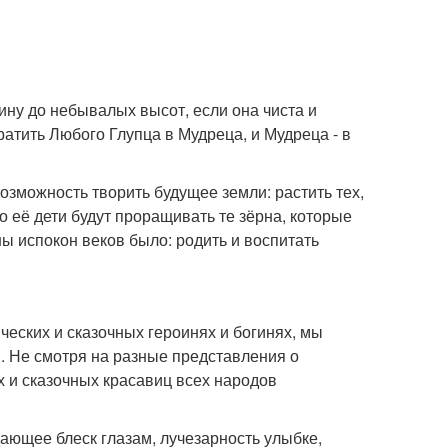
ну до небывалых высот, если она чиста и
атить Любого Глупца в Мудреца, и Мудреца - в
зможность творить будущее земли: растить тех,
о её дети будут проращивать те зёрна, которые
ны испокон веков было: родить и воспитать
еских и сказочных героинях и богинях, мы
. Не смотря на разные представления о
х и сказочных красавиц всех народов
ающее блеск глазам, лучезарность улыбке,