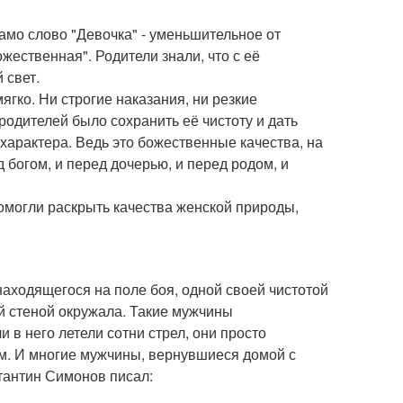
амо слово "Девочка" - уменьшительное от
ожественная". Родители знали, что с её
 свет.
ягко. Ни строгие наказания, ни резкие
одителей было сохранить её чистоту и дать
характера. Ведь это божественные качества, на
 богом, и перед дочерью, и перед родом, и
омогли раскрыть качества женской природы,
находящегося на поле боя, одной своей чистотой
й стеной окружала. Такие мужчины
в него летели сотни стрел, они просто
м. И многие мужчины, вернувшиеся домой с
тантин Симонов писал: