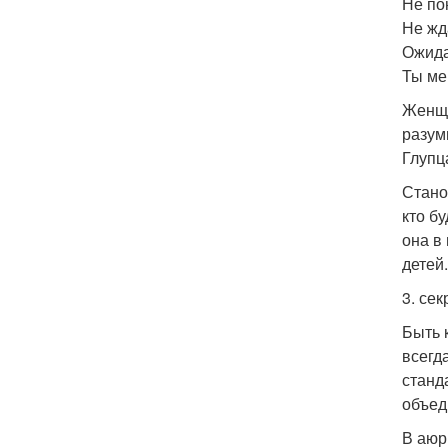
Не по
Не жд
Ожида
Ты ме
Женщи
разум
Глупц
Стано
кто б
она в
детей.
3. се
Быть 
всегд
станд
объед
В аюр