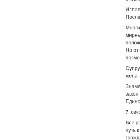
Испол
После
Многи
мирны
полож
Но от
возмо
Супру
жена -
Знаме
закон
Единс
7. сек
Все р
путь 
гражд