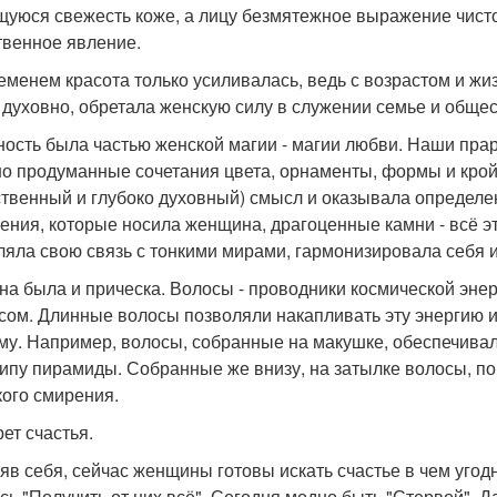
щуюся свежесть коже, а лицу безмятежное выражение чистог
твенное явление.
еменем красота только усиливалась, ведь с возрастом и ж
 духовно, обретала женскую силу в служении семье и общес
ость была частью женской магии - магии любви. Наши пра
о продуманные сочетания цвета, орнаменты, формы и крой 
ственный и глубоко духовный) смысл и оказывала определен
ения, которые носила женщина, драгоценные камни - всё э
ляла свою связь с тонкими мирами, гармонизировала себя и
на была и прическа. Волосы - проводники космической энер
сом. Длинные волосы позволяли накапливать эту энергию и 
му. Например, волосы, собранные на макушке, обеспечива
ипу пирамиды. Собранные же внизу, на затылке волосы, по
кого смирения.
рет счастья.
яв себя, сейчас женщины готовы искать счастье в чем угод
сь "Получить от них всё". Сегодня модно быть "Стервой". Д