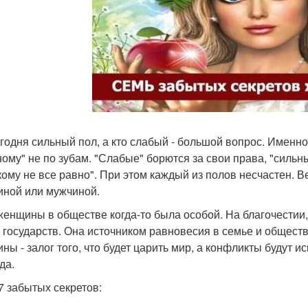
егодня сильный пол, а кто слабый - большой вопрос. Именн
ному" не по зубам. "Слабые" борются за свои права, "сильн
"кому не все равно". При этом каждый из полов несчастен. В
ной или мужчиной.
женщины в обществе когда-то была особой. На благочестии
 государств. Она источником равновесия в семье и обществ
ны - залог того, что будет царить мир, а конфликты будут и
да.
 7 забытых секретов: