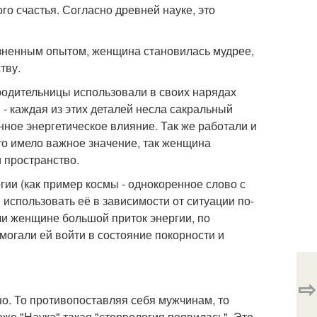
о счастья. Согласно древней науке, это
изненным опытом, женщина становилась мудрее,
тву.
родительницы использовали в своих нарядах
- каждая из этих деталей несла сакральный
ное энергетическое влияние. Так же работали и
то имело важное значение, так женщина
 пространство.
гии (как пример космы - однокоренное слово с
использовать её в зависимости от ситуации по-
ли женщине большой приток энергии, по
могали ей войти в состояние покорности и
⇨
но. То противопоставляя себя мужчинам, то
аже "Наука" такая "стервология появилась". Это