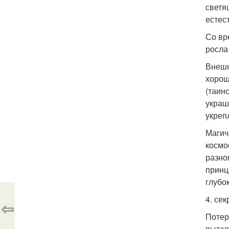
светя
естес
Со вр
росла
Внешн
хорош
(таин
украш
укреп
Магич
космо
разно
принц
глубо
4. сек
⇦
Потер
пытая