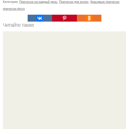
Категории:
Прически на каждый день
,
Прически для волос
,
Красивые прически
,
прически фото
Читайте также
Супер - маска с содой!