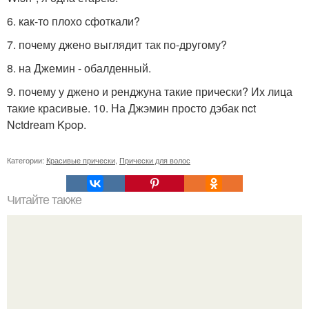
6. как-то плохо сфоткали?
7. почему джено выглядит так по-другому?
8. на Джемин - обалденный.
9. почему у джено и ренджуна такие прически? Их лица
такие красивые. 10. На Джэмин просто дэбак nct
Nctdream Kpop.
Категории:
Красивые прически
,
Прически для волос
Читайте также