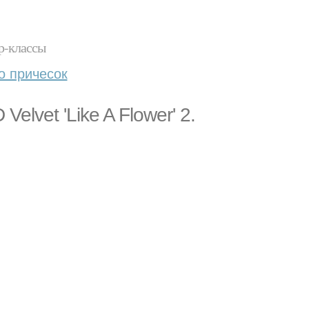
р-классы
о причесок
elvet 'Like A Flower' 2.