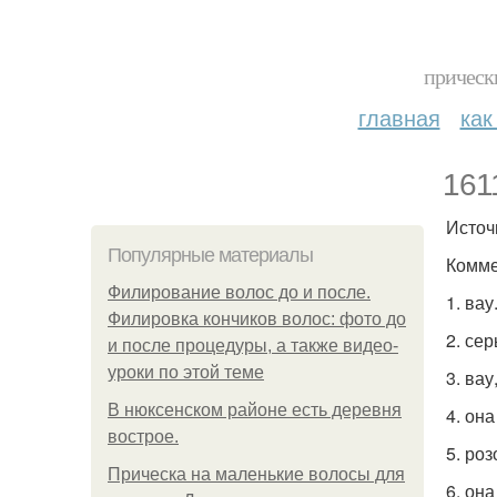
прическ
главная
как
1611
Источ
Популярные материалы
Комме
Филирование волос до и после.
1. вау
Филировка кончиков волос: фото до
2. сер
и после процедуры, а также видео-
уроки по этой теме
3. вау
В нюксенском районе есть деревня
4. он
вострое.
5. ро
Прическа на маленькие волосы для
6. она