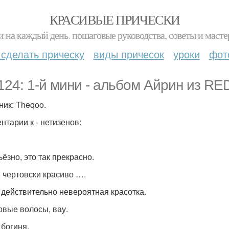
КРАСИВЫЕ ПРИЧЕСКИ
и на каждый день. пошаговые руководства, советы и масте
 сделать прическу
виды причесок
уроки
фот
24: 1-й мини - альбом Айрин из RED V
ник: Theqoo.
нтарии к - нетизенов:
.
ьёзно, это так прекрасно.
, чертовски красиво ….
а действительно невероятная красотка.
зовые волосы, вау.
 богиня.