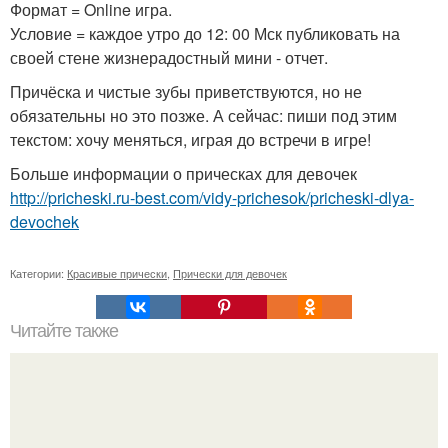
Формат = Online игра.
Условие = каждое утро до 12: 00 Мск публиковать на
своей стене жизнерадостный мини - отчет.
Причёска и чистые зубы приветствуются, но не
обязательны но это позже. А сейчас: пиши под этим
текстом: хочу меняться, играя до встречи в игре!
Больше информации о прическах для девочек
http://pricheski.ru-best.com/vidy-prichesok/pricheski-dlya-
devochek
Категории:
Красивые прически
,
Прически для девочек
Читайте также