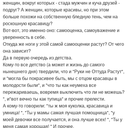
женщин, вокруг которых - стада мужчин и куча друзей -
подруг? А женщин, которые красивы, но при этом
больше похожи на собственную бледную тень, чем на
роскошную красавицу?
Вот-вот, это именно оно: самооценка, самоуважение и
уверенность в себе.
Откуда же ноги у этой самой самооценки растут? От чего
она зависит?
Да в первую очередь из детства.
Кому-то все детство (а может и жизнь до самого
нынешнего дня) твердили, что и "Руки не Оттуда Растут",
и "могла бы покрасивее быть, мы с отцом красавцы в
молодости были", и "что ты как неумеха все
пережариваешь, вовремя выключить что ли не можешь?
", и"вот вечно ты как тупица" и прочие прелести.
А кому-то говорили: "ты ж моя куколка, красавица и
умница! ", "Ты у мамы самая лучшая помощница", "у
моей девочки все получается, и она лучше всех! ", "Ты у
меня самая хорошая! " И прочее.