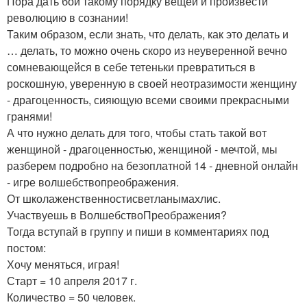
Пора дать бой такому порядку вещей и произвести
революцию в сознании!
Таким образом, если знать, что делать, как это делать и
… делать, то можно очень скоро из неуверенной вечно
сомневающейся в себе тетеньки превратиться в
роскошную, уверенную в своей неотразимости женщину
- драгоценность, сияющую всеми своими прекрасными
гранями!
А что нужно делать для того, чтобы стать такой вот
женщиной - драгоценностью, женщиной - мечтой, мы
разберем подробно на безоплатной 14 - дневной онлайн
- игре волшебствопреображения.
От школаженственностисветланымахлис.
Участвуешь в ВолшебствоПреображения?
Тогда вступай в группу и пиши в комментариях под
постом:
Хочу меняться, играя!
Старт = 10 апреля 2017 г.
Количество = 50 человек.