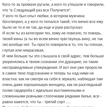
Кого-то за промахи ругали, а кого-то утешали и говорили,
что "в Следующий раз все Получится".
У кого-то был опыт любви, в котором мужчина
боготворил, а у кого-то попался такой, что вечно все ему
было не то и не так, да еще и руки распускал.
И если ты из категории тех, кому не повезло, то поверь,
твоей вины (а ты во всем вечно чувствуешь вину, не так
ли) вообще нет. Ты просто поверила в то, что ты плохая,
глупая или некрасивая.
И чем больше ты это слышала в свой адрес, тем больше
укоренялись в твоем сознании эти дурацкие, но такие
несправедливые утверждения. И вот они уже проросли
в самое твое подсознание и теперь ты над ними не
властна: как ни смотри на себя в зеркало, наблюдая там
очень даже хорошенькую женщину, как ни разглядывай
полки гардероба с идеально выглаженными и
сложенными ровными стопочками рядками белья, все -
равно кажется, что ты - третий сорт ….