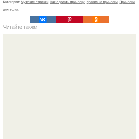
Категории:
Мужские стрижки
,
Как сделать прическу
,
Красивые прически
,
Прически
для волос
Читайте также
Краска эстель, какой окислитель выбрать.