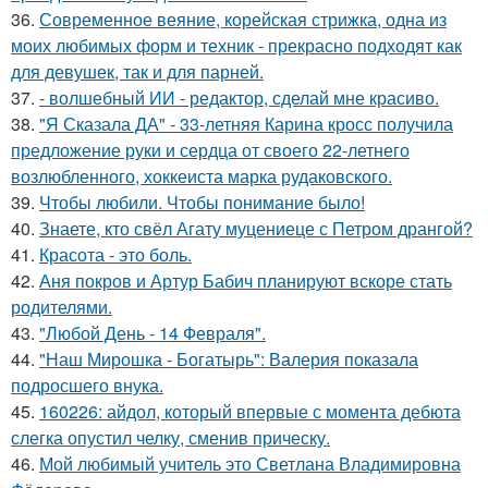
36.
Современное веяние, корейская стрижка, одна из
моих любимых форм и техник - прекрасно подходят как
для девушек, так и для парней.
37.
- волшебный ИИ - редактор, сделай мне красиво.
38.
"Я Сказала ДА" - 33-летняя Карина кросс получила
предложение руки и сердца от своего 22-летнего
возлюбленного, хоккеиста марка рудаковского.
39.
Чтобы любили. Чтобы понимание было!
40.
Знаете, кто свёл Агату муцениеце с Петром дрангой?
41.
Красота - это боль.
42.
Аня покров и Артур Бабич планируют вскоре стать
родителями.
43.
"Любой День - 14 Февраля".
44.
"Наш Мирошка - Богатырь": Валерия показала
подросшего внука.
45.
160226: айдол, который впервые с момента дебюта
слегка опустил челку, сменив прическу.
46.
Мой любимый учитель это Светлана Владимировна