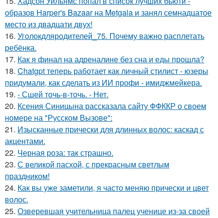
15.
Хадсон Уильямс попал в список лучших бьюти -
образов Harper's Bazaar на Metgala и занял семнадцатое
место из двадцати двух!
16.
Уголокдляродителей_75. Почему важно расплетать
ребёнка.
17.
Как я финал на адреналине без сна и еды прошла?
18.
Chatgpt теперь работает как личный стилист - юзеры
придумали, как сделать из ИИ профи - имиджмейкера.
19.
- Сшей точь-в-точь. - Нет.
20.
Ксения Синицына рассказала сайту ФФККР о своем
номере на "Русском Вызове":
21.
Изысканные прически для длинных волос: каскад с
акцентами.
22.
Черная роза: так страшно.
23.
С великой пасхой, с прекрасным светлым
праздником!
24.
Как вы уже заметили, я часто меняю прически и цвет
волос.
25.
Озверевшая учительница палец ученице из-за своей