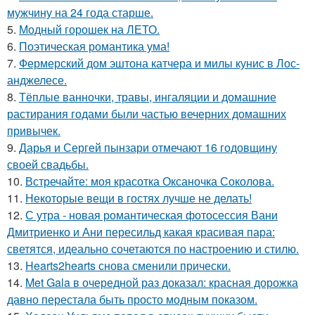
мужчину на 24 года старше.
5.
Модный горошек на ЛЕТО.
6.
Поэтическая романтика ума!
7.
Фермерский дом эштона катчера и милы кунис в Лос-
анджелесе.
8.
Тёплые ванночки, травы, ингаляции и домашние
растирания годами были частью вечерних домашних
привычек.
9.
Дарья и Сергей пынзари отмечают 16 годовщину
своей свадьбы.
10.
Встречайте: моя красотка Оксаночка Соколова.
11.
Некоторые вещи в гостях лучше не делать!
12.
С утра - новая романтическая фотосессия Вани
Дмитриенко и Ани пересильд какая красивая пара:
светятся, идеально сочетаются по настроению и стилю.
13.
Hearts2hearts снова сменили прически.
14.
Met Gala в очередной раз доказал: красная дорожка
давно перестала быть просто модным показом.