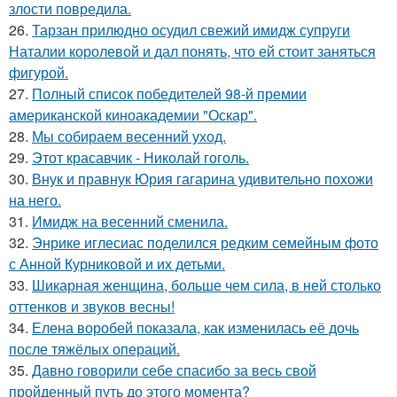
злости повредила.
26.
Тарзан прилюдно осудил свежий имидж супруги
Наталии королевой и дал понять, что ей стоит заняться
фигурой.
27.
Полный список победителей 98-й премии
американской киноакадемии "Оскар".
28.
Мы собираем весенний уход.
29.
Этот красавчик - Николай гоголь.
30.
Внук и правнук Юрия гагарина удивительно похожи
на него.
31.
Имидж на весенний сменила.
32.
Энрике иглесиас поделился редким семейным фото
с Анной Курниковой и их детьми.
33.
Шикарная женщина, больше чем сила, в ней столько
оттенков и звуков весны!
34.
Елена воробей показала, как изменилась её дочь
после тяжёлых операций.
35.
Давно говорили себе спасибo за весь свой
пройденный путь до этого момента?