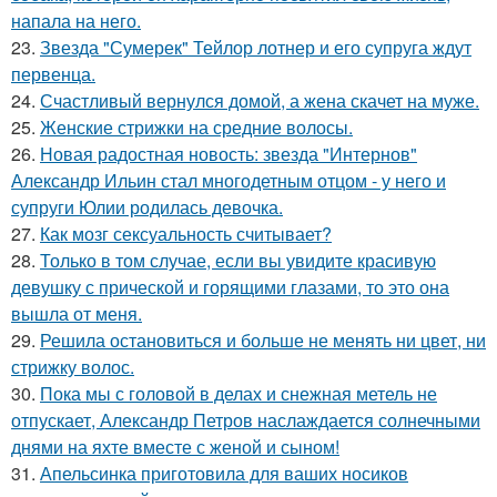
напала на него.
23.
Звезда "Сумерек" Тейлор лотнер и его супруга ждут
первенца.
24.
Счастливый вернулся домой, а жена скачет на муже.
25.
Женские стрижки на средние волосы.
26.
Новая радостная новость: звезда "Интернов"
Александр Ильин стал многодетным отцом - у него и
супруги Юлии родилась девочка.
27.
Как мозг сексуальность считывает?
28.
Только в том случае, если вы увидите красивую
девушку с прической и горящими глазами, то это она
вышла от меня.
29.
Решила остановиться и больше не менять ни цвет, ни
стрижку волос.
30.
Пока мы с головой в делах и снежная метель не
отпускает, Александр Петров наслаждается солнечными
днями на яхте вместе с женой и сыном!
31.
Апельсинка приготовила для ваших носиков