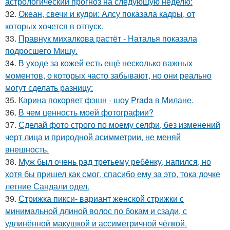
астрологический прогноз на следующую неделю:
32.
Океан, свечи и кудри: Алсу показала кадры, от
которых хочется в отпуск.
33.
Правнук михалкова растёт - Наталья показала
подросшего Мишу.
34.
В уходе за кожей есть ещё несколько важных
моментов, о которых часто забывают, но они реально
могут сделать разницу:
35.
Карина покоряет фэшн - шоу Prada в Милане.
36.
В чем ценность моей фотографии?
37.
Сделай фото строго по моему селфи, без изменений
черт лица и природной асимметрии, не меняй
внешность.
38.
Муж был очень рад третьему ребёнку, напился, но
хотя бы пришел как смог, спасибо ему за это, тока дочке
летние Сандали одел.
39.
Стрижка пикси- вариант женской стрижки с
минимальной длиной волос по бокам и сзади, с
удлинённой макушкой и ассиметричной чёлкой.