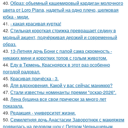
40.
Образ: объемный кашемировый кардиган молочного
цвета от Loro Piana, надетый на одно плечо, шелковая
юбка - миди.
41.
- какая красивая куртка!
42.
Стильная короткая стрижка превращает седину в
модный акцент, подчёркивая дерзкий и современный
образ.
43.
13-Летняя дочь Бони с папой сама скромность -
никаких мини и коротких топов с голым животом.
44.
Еду в Тюмень. Красноярск в этот раз особенно
погодой радовал.
45.
Красивая причёска - 3.
46.
Для вдохновения. Какой у вас сейчас маникюр?
47.
Стали известны номинанты премии "оскар-2026".
48.
Лена бушина все свои прически за много лет
показала.
49.
Редакция - университет жизни.
50.
Семилетняя дочь Анастасии Заворотнюк с макияжем
появилась на ледовом шоу с Петром Чернышевым.