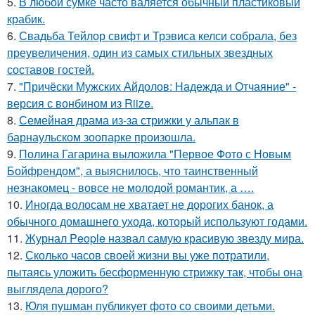
5.
В любой сумке часто валяется обычный пластиковый
крабик.
6.
Свадьба Тейлор свифт и Трэвиса келси собрала, без
преувеличения, один из самых стильных звездных
составов гостей.
7.
"Причёски Мужских Айдолов: Надежда и Отчаяние" -
версия с вонбином из Riize.
8.
Семейная драма из-за стрижки у альпак в
барнаульском зоопарке произошла.
9.
Полина Гагарина выложила "Первое Фото с Новым
Бойфрендом", а выяснилось, что таинственный
незнакомец - вовсе не молодой романтик, а ….
10.
Иногда волосам не хватает не дорогих банок, а
обычного домашнего ухода, который используют годами.
11.
Журнал People назвал самую красивую звезду мира.
12.
Сколько часов своей жизни вы уже потратили,
пытаясь уложить бесформенную стрижку так, чтобы она
выглядела дорого?
13.
Юля пушман публикует фото со своими детьми.