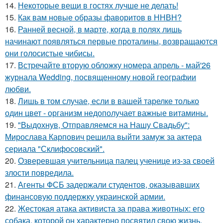
14.
Некоторые вещи в гостях лучше не делать!
15.
Как вам новые образы фаворитов в ННВН?
16.
Ранней весной, в марте, когда в полях лишь
начинают появляться первые проталины, возвращаются
они голосистые чибисы.
17.
Встречайте вторую обложку номера апрель - май'26
журнала Wedding, посвященному новой географии
любви.
18.
Лишь в том случае, если в вашей тарелке только
один цвет - организм недополучает важные витамины.
19.
"Выдохнув, Отправляемся на Нашу Свадьбу":
Мирослава Карпович решила выйти замуж за актера
сериала "Склифосовский".
20.
Озверевшая учительница палец ученице из-за своей
злости повредила.
21.
Агенты ФСБ задержали студентов, оказывавших
финансовую поддержку украинской армии.
22.
Жестокая атака активиста за права животных: его
собака, которой он характерно посвятил свою жизнь,